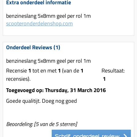
Uitlaat (delen)
Extra onderdeel informatie
Voordragers
Remsegmenten
Uitlaat bocht
benzineslang 5x8mm geel per rol 1m
Windschermen
Remklauw (delen)
Radiateur (delen)
scooteronderdelenshop.com
Accessoires overig
Remschijven
Waterpomp (delen)
Zadel
Voorrem kabel
V-snaren
Onderdeel Reviews (1)
Gereedschap
Voorvork
Variorolsets
Speednut
benzineslang 5x8mm geel per rol 1m
Wiel (delen)
Pulley
Recensie
1
tot en met
1
(van de
1
Resultaat:
Zadel
Variateur (delen)
recensies).
1
Standaard
Variokit
Toegevoegd op: Thursday, 31 March 2016
Kickstart (delen)
Voor tandwielen
Goede qualitijt. Doeg nog goed
Zuigers
Origineel zuigers
Beoordeling:
[
5
van de 5 sterren]
Tomos opvoeren (kits)
Schrijf onderdeel review