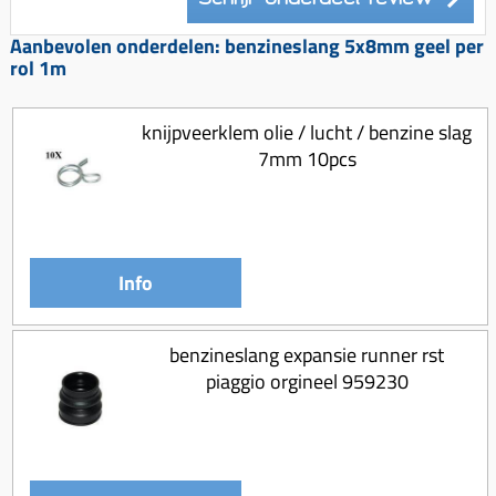
Koppeling compleet
Aanbevolen onderdelen: benzineslang 5x8mm geel per
Koppeling trekveer
rol 1m
Ketting / tandwiel
Koeling (delen)
knijpveerklem olie / lucht / benzine slag
7mm 10pcs
Overbrenging
Info
benzineslang expansie runner rst
piaggio orgineel 959230