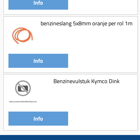
Info
benzineslang 5x8mm oranje per rol 1m
Info
Benzinevulstuk Kymco Dink
Info