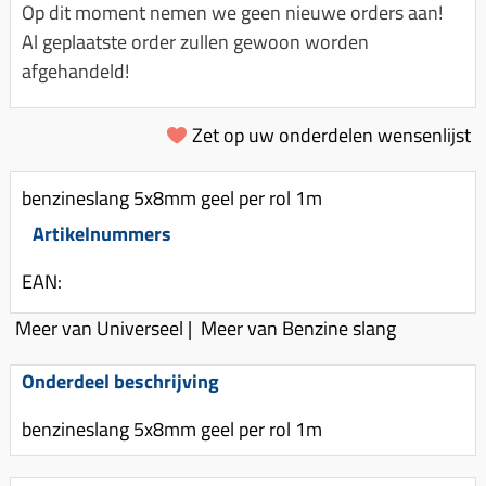
Km-teller aandrijving
Koffers
Op dit moment nemen we geen nieuwe orders aan!
Spanningsregelaar
Luchtfilter (delen)
Km teller kabel
Al geplaatste order zullen gewoon worden
Kinderzitje (scooter)
Toerenbegrenzer
Luchtfilter deksel
afgehandeld!
Kickstart deksel
Olie-onderhoudsmiddelen
Motor blokken
Remlichtschakelaar
Kickstartpedaal
Oppakbeugel
Zet op uw onderdelen wensenlijst
Membraan (delen)
Verlichting
Kickstart ronsel
Scooter alarm
Led verlichting
Motorblok (delen)
Schokbrekers
benzineslang 5x8mm geel per rol 1m
Scooterhoezen
Pakking (sets)
Artikelnummers
Spiegels
Scooter Kleding
Vlotterbak pakking
Stuurschakelaar
Crossbril
EAN:
Powerfilter
Stickers
Stuur (delen)
Meer van Universeel
|
Meer van Benzine slang
Schakel (delen)
Stuurslot
Remblokken
Sproeiers
Onderdeel beschrijving
Regenkleding
Rem (delen)
Spruitstuk (delen)
benzineslang 5x8mm geel per rol 1m
Rugsteun
Remgrepen en remhendels
Uitlaten compleet
Vespa accessoires
Remhevels