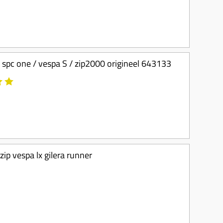
 / spc one / vespa S / zip2000 origineel 643133
 zip vespa lx gilera runner