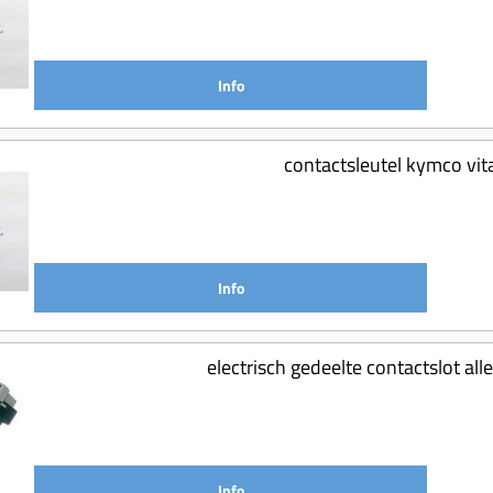
Info
contactsleutel kymco vita
Info
electrisch gedeelte contactslot all
Info