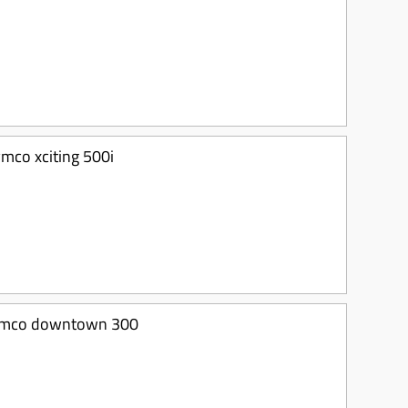
mco xciting 500i
kymco downtown 300