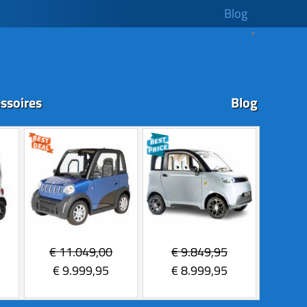
Blog
ssoires
Blog
€
11.049,00
€
9.849,95
€
9.999,95
€
8.999,95