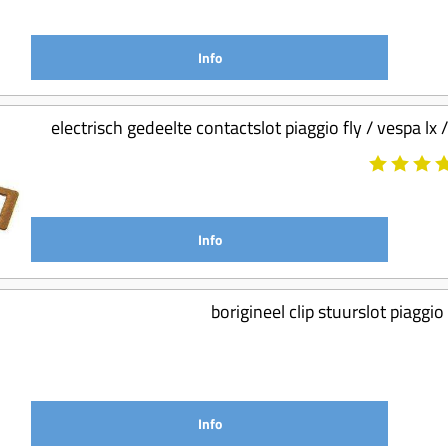
Info
electrisch gedeelte contactslot piaggio fly / vespa lx
Info
borigineel clip stuurslot piaggio
Info