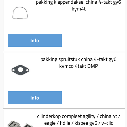
pakking kleppendeksel china 4-takt gy6
kym4t
Info
pakking spruitstuk china 4-takt gy6
kymco 4takt DMP
Info
cilinderkop compleet agility / china 4t /
eagle / fidlle / kisbee gy6 / v-clic