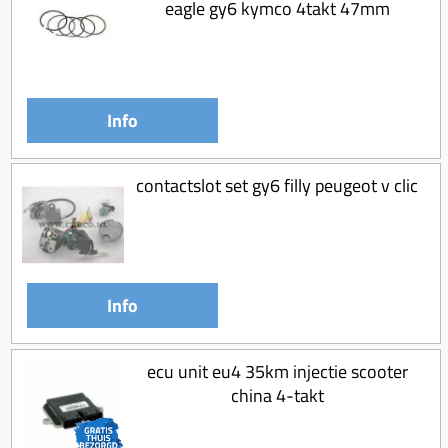
eagle gy6 kymco 4takt 47mm
Info
contactslot set gy6 filly peugeot v clic
Info
ecu unit eu4 35km injectie scooter
china 4-takt