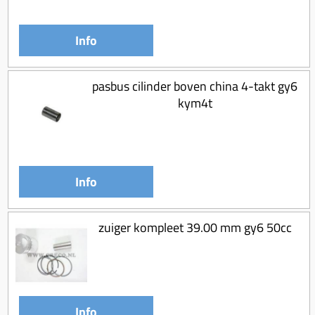
Info
pasbus cilinder boven china 4-takt gy6
kym4t
Info
zuiger kompleet 39.00 mm gy6 50cc
Info