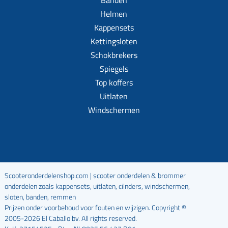
Helmen
Kappensets
Kettingsloten
Schokbrekers
Spiegels
Top koffers
Uitlaten
Windschermen
Scooteronderdelenshop.com | scooter onderdelen & brommer
onderdelen zoals kappensets, uitlaten, cilnders, windschermen,
sloten, banden, remmen
Prijzen onder voorbehoud voor fouten en wijzigen. Copyright ©
2005-2026 El Caballo bv. All rights reserved.