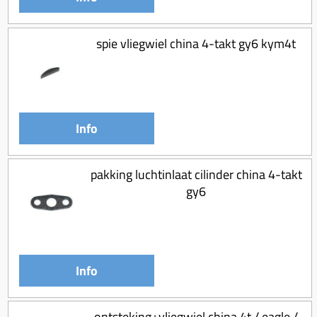
spie vliegwiel china 4-takt gy6 kym4t
Info
pakking luchtinlaat cilinder china 4-takt
gy6
Info
ontsteking+vliegwiel china 4t / eagle /