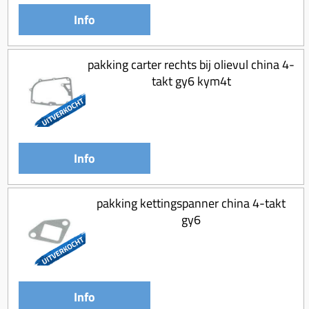
Info
pakking carter rechts bij olievul china 4-
takt gy6 kym4t
Info
pakking kettingspanner china 4-takt
gy6
Info