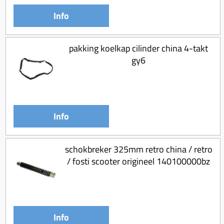
Info
pakking koelkap cilinder china 4-takt
gy6
Info
schokbreker 325mm retro china / retro
/ fosti scooter origineel 140100000bz
Info