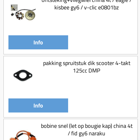
kisbee gy6 / v-clic e0801bz
Info
pakking spruitstuk dik scooter 4-takt
125cc DMP
Info
bobine snel (let op bougie kap) china 4t
/ fid gy6 naraku