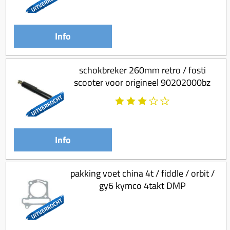
Info
schokbreker 260mm retro / fosti
scooter voor origineel 90202000bz
Info
pakking voet china 4t / fiddle / orbit /
gy6 kymco 4takt DMP