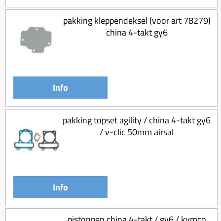
pakking kleppendeksel (voor art 78279)
china 4-takt gy6
Info
pakking topset agility / china 4-takt gy6
/ v-clic 50mm airsal
Info
pistonpen china 4-takt / gy6 / kymco