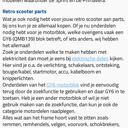
modellen waaronder de Sprint en de Primavera.
Retro scooter parts
Wat je ook nodig hebt voor jouw retro scooter aan parts,
bij ons kun je ze allemaal kopen. Of je nu onderdelen
nodig hebt voor je motorblok, welke overigens vaak een
GY6 (QMB139) blok betreft, of iets anders, wij hebben
het allemaal!
Zoek je onderdelen welke te maken hebben met
elektriciteit dan moet je eens bij
elektrische delen
kijken.
Hier vind je o.a. de verlichting, schakelaars, ontsteking,
bougie/kabel, startmotor, accu, kabelboom en
knipperlichten.
Onderdelen van het
GY6 motorblok
vind je eenvoudig
terug door de zoekfunctie te gebruiken en daar GY6 in te
toetsen. Heb je een ander motorblok of wil je niet
gebruik maken van de zoekfunctie, dan kun je ook de
categorie motordelen raadplegen.
Alles wat aan het frame hoort vast te zitten zoals
remmen, remhendels, velgen, voorvork, schokbrekers,