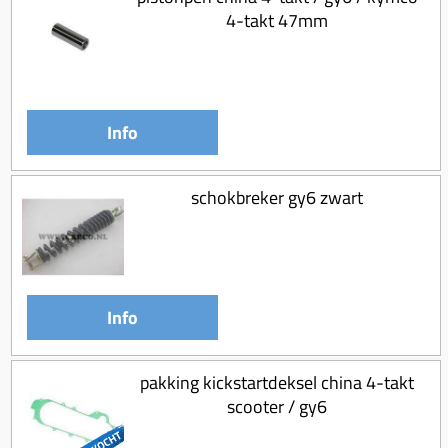
4-takt 47mm
Info
schokbreker gy6 zwart
Info
pakking kickstartdeksel china 4-takt
scooter / gy6