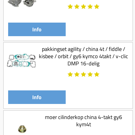
Info
pakkingset agility / china 4t / fiddle /
kisbee / orbit / gy6 kymco 4takt / v-clic
DMP 16-delig
Info
moer cilinderkop china 4-takt gy6
kym4t