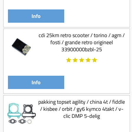
Info
cdi 25km retro scooter / torino / agm /
fosti / grande retro origineel
33900000bzbl-25
Info
pakking topset agility / china 4t / fiddle
/ kisbee / orbit / gy6 kymco 4takt / v-
clic DMP 5-delig