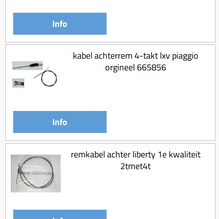
Koppeling compleet
Koppeling trekveer
Info
Ketting / tandwiel
kabel achterrem 4-takt lxv piaggio
Koeling (delen)
orgineel 665856
Overbrenging
Info
remkabel achter liberty 1e kwaliteit
2tmet4t