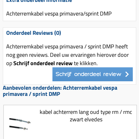
Uitlaat (delen)
Voordragers
Remsegmenten
Uitlaat bocht
Achterremkabel vespa primavera/sprint DMP
Windschermen
Remklauw (delen)
Radiateur (delen)
Accessoires overig
Remschijven
Onderdeel Reviews (0)
Waterpomp (delen)
Zadel
Voorrem kabel
V-snaren
Achterremkabel vespa primavera / sprint DMP heeft
Gereedschap
Voorvork
nog geen reviews. Deel uw ervaringen hierover door
Variorolsets
Speednut
Wiel (delen)
op
Schrijf onderdeel review
te klikken.
Pulley
Zadel
Schrijf onderdeel review
Variateur (delen)
Standaard
Aanbevolen onderdelen: Achterremkabel vespa
Variokit
primavera / sprint DMP
Kickstart (delen)
Voor tandwielen
Zuigers
kabel achterrem lang oud type rm / rmc
zwart elvedes
Origineel zuigers
Tomos opvoeren (kits)