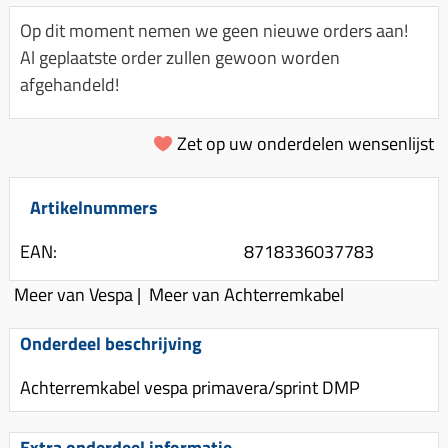
Km-teller aandrijving
Koffers
Spanningsregelaar
Op dit moment nemen we geen nieuwe orders aan!
Luchtfilter (delen)
Km teller kabel
Kinderzitje (scooter)
Al geplaatste order zullen gewoon worden
Toerenbegrenzer
Luchtfilter deksel
Kickstart deksel
Olie-onderhoudsmiddelen
afgehandeld!
Motor blokken
Remlichtschakelaar
Kickstartpedaal
Oppakbeugel
Membraan (delen)
Verlichting
Zet op uw onderdelen wensenlijst
Kickstart ronsel
Scooter alarm
Led verlichting
Motorblok (delen)
Schokbrekers
Scooterhoezen
Pakking (sets)
Artikelnummers
Spiegels
Scooter Kleding
Vlotterbak pakking
EAN:
8718336037783
Stuurschakelaar
Crossbril
Powerfilter
Stickers
Stuur (delen)
Meer van Vespa
|
Meer van Achterremkabel
Schakel (delen)
Stuurslot
Remblokken
Onderdeel beschrijving
Sproeiers
Regenkleding
Rem (delen)
Spruitstuk (delen)
Achterremkabel vespa primavera/sprint DMP
Rugsteun
Remgrepen en remhendels
Uitlaten compleet
Vespa accessoires
Remhevels
Extra onderdeel informatie