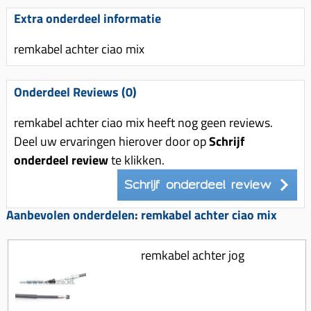
Uitlaat (delen)
Voordragers
Remsegmenten
Extra onderdeel informatie
Uitlaat bocht
Windschermen
Remklauw (delen)
remkabel achter ciao mix
Radiateur (delen)
Accessoires overig
Remschijven
Waterpomp (delen)
Zadel
Voorrem kabel
Onderdeel Reviews (0)
V-snaren
Gereedschap
Voorvork
remkabel achter ciao mix heeft nog geen reviews.
Variorolsets
Speednut
Wiel (delen)
Deel uw ervaringen hierover door op
Schrijf
Pulley
onderdeel review
te klikken.
Zadel
Variateur (delen)
Schrijf onderdeel review
Standaard
Variokit
Kickstart (delen)
Aanbevolen onderdelen: remkabel achter ciao mix
Voor tandwielen
Zuigers
remkabel achter jog
Origineel zuigers
Tomos opvoeren (kits)