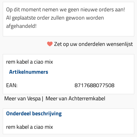
Km-teller aandrijving
Koffers
Spanningsregelaar
Op dit moment nemen we geen nieuwe orders aan!
Luchtfilter (delen)
Km teller kabel
Kinderzitje (scooter)
Al geplaatste order zullen gewoon worden
Toerenbegrenzer
Luchtfilter deksel
Kickstart deksel
Olie-onderhoudsmiddelen
afgehandeld!
Motor blokken
Remlichtschakelaar
Kickstartpedaal
Oppakbeugel
Membraan (delen)
Verlichting
Zet op uw onderdelen wensenlijst
Kickstart ronsel
Scooter alarm
Led verlichting
Motorblok (delen)
Schokbrekers
Scooterhoezen
rem kabel a ciao mix
Pakking (sets)
Spiegels
Scooter Kleding
Artikelnummers
Vlotterbak pakking
Stuurschakelaar
Crossbril
Powerfilter
EAN:
8717688077508
Stickers
Stuur (delen)
Schakel (delen)
Meer van Vespa
|
Meer van Achterremkabel
Stuurslot
Remblokken
Sproeiers
Regenkleding
Rem (delen)
Onderdeel beschrijving
Spruitstuk (delen)
Rugsteun
Remgrepen en remhendels
rem kabel a ciao mix
Uitlaten compleet
Vespa accessoires
Remhevels