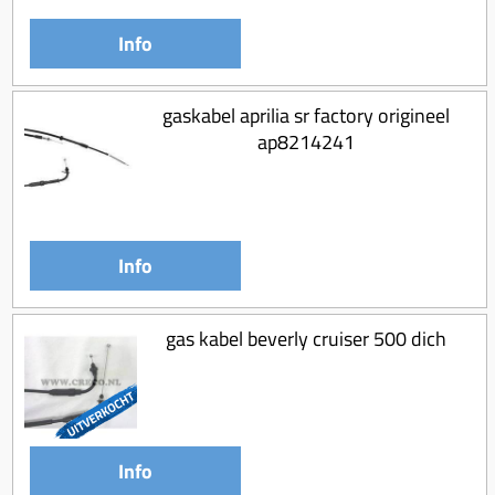
Koppeling compleet
Info
Koppeling trekveer
Ketting / tandwiel
gaskabel aprilia sr factory origineel
Koeling (delen)
ap8214241
Overbrenging
Info
gas kabel beverly cruiser 500 dich
Info