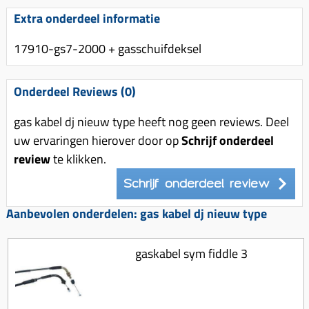
Uitlaat (delen)
Voordragers
Remsegmenten
Extra onderdeel informatie
Uitlaat bocht
Windschermen
Remklauw (delen)
17910-gs7-2000 + gasschuifdeksel
Radiateur (delen)
Accessoires overig
Remschijven
Waterpomp (delen)
Zadel
Voorrem kabel
Onderdeel Reviews (0)
V-snaren
Gereedschap
Voorvork
gas kabel dj nieuw type heeft nog geen reviews. Deel
Variorolsets
Speednut
Wiel (delen)
uw ervaringen hierover door op
Schrijf onderdeel
Pulley
review
te klikken.
Zadel
Variateur (delen)
Schrijf onderdeel review
Standaard
Variokit
Kickstart (delen)
Aanbevolen onderdelen: gas kabel dj nieuw type
Voor tandwielen
Zuigers
gaskabel sym fiddle 3
Origineel zuigers
Tomos opvoeren (kits)