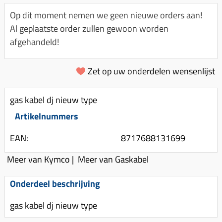
Km-teller aandrijving
Koffers
Spanningsregelaar
Op dit moment nemen we geen nieuwe orders aan!
Luchtfilter (delen)
Km teller kabel
Kinderzitje (scooter)
Al geplaatste order zullen gewoon worden
Toerenbegrenzer
Luchtfilter deksel
Kickstart deksel
Olie-onderhoudsmiddelen
afgehandeld!
Motor blokken
Remlichtschakelaar
Kickstartpedaal
Oppakbeugel
Membraan (delen)
Verlichting
Zet op uw onderdelen wensenlijst
Kickstart ronsel
Scooter alarm
Led verlichting
Motorblok (delen)
Schokbrekers
Scooterhoezen
gas kabel dj nieuw type
Pakking (sets)
Spiegels
Scooter Kleding
Artikelnummers
Vlotterbak pakking
Stuurschakelaar
Crossbril
Powerfilter
EAN:
8717688131699
Stickers
Stuur (delen)
Schakel (delen)
Meer van Kymco
|
Meer van Gaskabel
Stuurslot
Remblokken
Sproeiers
Regenkleding
Rem (delen)
Onderdeel beschrijving
Spruitstuk (delen)
Rugsteun
Remgrepen en remhendels
gas kabel dj nieuw type
Uitlaten compleet
Vespa accessoires
Remhevels