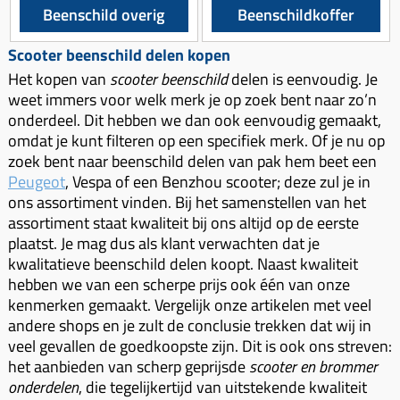
Km-teller aandrijving
Koffers
Beenschild overig
Beenschildkoffer
Spanningsregelaar
Luchtfilter (delen)
Km teller kabel
Kinderzitje (scooter)
Scooter beenschild delen kopen
Toerenbegrenzer
Luchtfilter deksel
Kickstart deksel
Olie-onderhoudsmiddelen
Het kopen van
scooter beenschild
delen is eenvoudig. Je
Motor blokken
Remlichtschakelaar
Kickstartpedaal
weet immers voor welk merk je op zoek bent naar zo’n
Oppakbeugel
Membraan (delen)
Verlichting
onderdeel. Dit hebben we dan ook eenvoudig gemaakt,
Kickstart ronsel
Scooter alarm
omdat je kunt filteren op een specifiek merk. Of je nu op
Led verlichting
Motorblok (delen)
Schokbrekers
zoek bent naar beenschild delen van pak hem beet een
Scooterhoezen
Peugeot
, Vespa of een Benzhou scooter; deze zul je in
Pakking (sets)
Spiegels
Scooter Kleding
ons assortiment vinden. Bij het samenstellen van het
Vlotterbak pakking
assortiment staat kwaliteit bij ons altijd op de eerste
Stuurschakelaar
Crossbril
Powerfilter
plaatst. Je mag dus als klant verwachten dat je
Stickers
Stuur (delen)
kwalitatieve beenschild delen koopt. Naast kwaliteit
Schakel (delen)
hebben we van een scherpe prijs ook één van onze
Stuurslot
Remblokken
kenmerken gemaakt. Vergelijk onze artikelen met veel
Sproeiers
Regenkleding
Rem (delen)
andere shops en je zult de conclusie trekken dat wij in
Spruitstuk (delen)
veel gevallen de goedkoopste zijn. Dit is ook ons streven:
Rugsteun
Remgrepen en remhendels
het aanbieden van scherp geprijsde
scooter en brommer
Uitlaten compleet
Vespa accessoires
Remhevels
onderdelen
, die tegelijkertijd van uitstekende kwaliteit