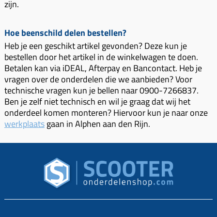
Uitlaat (delen)
zijn.
Voordragers
Remsegmenten
Uitlaat bocht
Windschermen
Remklauw (delen)
Hoe beenschild delen bestellen?
Radiateur (delen)
Accessoires overig
Remschijven
Heb je een geschikt artikel gevonden? Deze kun je
Waterpomp (delen)
bestellen door het artikel in de winkelwagen te doen.
Zadel
Voorrem kabel
Betalen kan via iDEAL, Afterpay en Bancontact. Heb je
V-snaren
Gereedschap
vragen over de onderdelen die we aanbieden? Voor
Voorvork
Variorolsets
technische vragen kun je bellen naar 0900-7266837.
Speednut
Wiel (delen)
Ben je zelf niet technisch en wil je graag dat wij het
Pulley
onderdeel komen monteren? Hiervoor kun je naar onze
Zadel
Variateur (delen)
werkplaats
gaan in Alphen aan den Rijn.
Standaard
Variokit
Kickstart (delen)
Voor tandwielen
Zuigers
Origineel zuigers
Tomos opvoeren (kits)