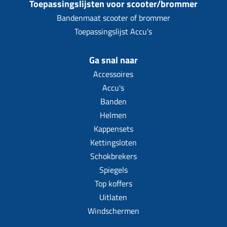
Toepassingslijsten voor scooter/brommer
Koppeling compleet
Bandenmaat scooter of brommer
Koppeling trekveer
Toepassingslijst Accu's
Ketting / tandwiel
Ga snal naar
Koeling (delen)
Accessoires
Overbrenging
Accu's
Banden
Helmen
Kappensets
Kettingsloten
Schokbrekers
Spiegels
Top koffers
Uitlaten
Windschermen