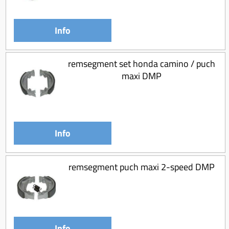
Koppeling compleet
Koppeling trekveer
Info
Ketting / tandwiel
Koeling (delen)
remsegment set honda camino / puch
maxi DMP
Overbrenging
Info
remsegment puch maxi 2-speed DMP
Info