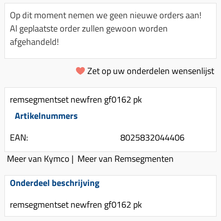
Km-teller aandrijving
Koffers
Spanningsregelaar
Op dit moment nemen we geen nieuwe orders aan!
Luchtfilter (delen)
Km teller kabel
Kinderzitje (scooter)
Al geplaatste order zullen gewoon worden
Toerenbegrenzer
Luchtfilter deksel
Kickstart deksel
Olie-onderhoudsmiddelen
afgehandeld!
Motor blokken
Remlichtschakelaar
Kickstartpedaal
Oppakbeugel
Membraan (delen)
Verlichting
Zet op uw onderdelen wensenlijst
Kickstart ronsel
Scooter alarm
Led verlichting
Motorblok (delen)
Schokbrekers
Scooterhoezen
remsegmentset newfren gf0162 pk
Pakking (sets)
Spiegels
Scooter Kleding
Artikelnummers
Vlotterbak pakking
Stuurschakelaar
Crossbril
Powerfilter
EAN:
8025832044406
Stickers
Stuur (delen)
Schakel (delen)
Meer van Kymco
|
Meer van Remsegmenten
Stuurslot
Remblokken
Sproeiers
Regenkleding
Rem (delen)
Onderdeel beschrijving
Spruitstuk (delen)
Rugsteun
Remgrepen en remhendels
remsegmentset newfren gf0162 pk
Uitlaten compleet
Vespa accessoires
Remhevels