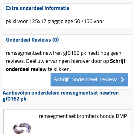
Uitlaat (delen)
Voordragers
Remsegmenten
Extra onderdeel informatie
Uitlaat bocht
Windschermen
Remklauw (delen)
pk xl voor 125x17 piaggio ape 50 /150 voor
Radiateur (delen)
Accessoires overig
Remschijven
Waterpomp (delen)
Zadel
Voorrem kabel
Onderdeel Reviews (0)
V-snaren
Gereedschap
Voorvork
remsegmentset newfren gf0162 pk heeft nog geen
Variorolsets
Speednut
Wiel (delen)
reviews. Deel uw ervaringen hierover door op
Schrijf
Pulley
onderdeel review
te klikken.
Zadel
Variateur (delen)
Schrijf onderdeel review
Standaard
Variokit
Kickstart (delen)
Aanbevolen onderdelen: remsegmentset newfren
Voor tandwielen
gf0162 pk
Zuigers
remsegment set bromfiets honda DMP
Origineel zuigers
Tomos opvoeren (kits)