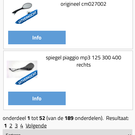
origineel cm027002
Info
spiegel piaggio mp3 125 300 400
rechts
Info
onderdeel
1
tot
52
(van de
189
onderdelen). Resultaat:
1
2
3
4
Volgende