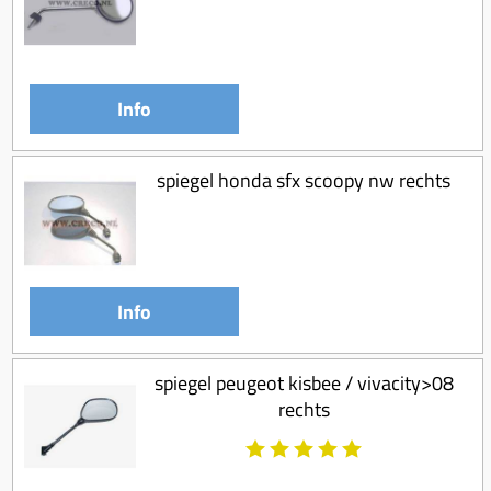
Koppeling compleet
Koppeling trekveer
Ketting / tandwiel
Info
Koeling (delen)
Overbrenging
spiegel honda sfx scoopy nw rechts
Info
spiegel peugeot kisbee / vivacity>08
rechts