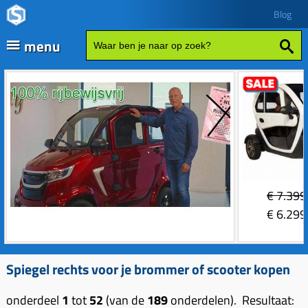
Blog
menu
Fatbikes
Scooter kopen
Vespa
Zip
Sales
€
7.399
Elektrische delen
€
6.299
Achterlicht
Motordelen
Bobine
Achter tandwielen
Spiegel rechts voor je brommer of scooter kopen
Frame delen
Bougie 2-takt
Carburateurs (delen)
Achterbrug delen
Accessoires
onderdeel
1
tot
52
(van de
189
onderdelen). Resultaat: