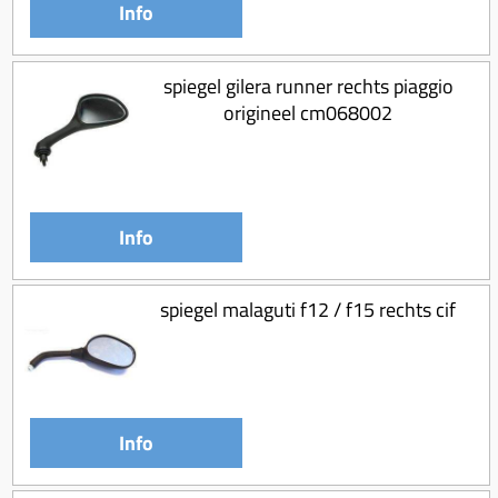
Info
spiegel gilera runner rechts piaggio
origineel cm068002
Info
spiegel malaguti f12 / f15 rechts cif
Info