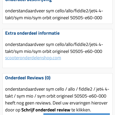
Uitlaat (delen)
Voordragers
Remsegmenten
Uitlaat bocht
onderstandaardveer sym cello/allo/fiddle2/jet4 4-
Windschermen
Remklauw (delen)
takt/sym mio/sym orbit origineel 50505-e60-000
Radiateur (delen)
Accessoires overig
Remschijven
Waterpomp (delen)
Zadel
Extra onderdeel informatie
Voorrem kabel
V-snaren
Gereedschap
Voorvork
onderstandaardveer sym cello/allo/fiddle2/jet4 4-
Variorolsets
Speednut
takt/sym mio/sym orbit origineel 50505-e60-000
Wiel (delen)
Pulley
scooteronderdelenshop.com
Zadel
Variateur (delen)
Standaard
Variokit
Onderdeel Reviews (0)
Kickstart (delen)
Voor tandwielen
onderstandaardveer sym cello / allo / fiddle2 / jet4 4-
Zuigers
takt / sym mio / sym orbit origineel 50505-e60-000
Origineel zuigers
heeft nog geen reviews. Deel uw ervaringen hierover
Tomos opvoeren (kits)
door op
Schrijf onderdeel review
te klikken.