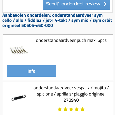
Koppeling compleet
Schrijf onderdeel review
Koppeling trekveer
Aanbevolen onderdelen: onderstandaardveer sym
cello / allo / fiddle2 / jet4 4-takt / sym mio / sym orbit
Ketting / tandwiel
origineel 50505-e60-000
Koeling (delen)
Overbrenging
onderstandaardveer puch maxi 6pcs
Info
onderstandaardveer vespa lx / mojito /
sp.c one / aprilia sr piaggio origineel
278940