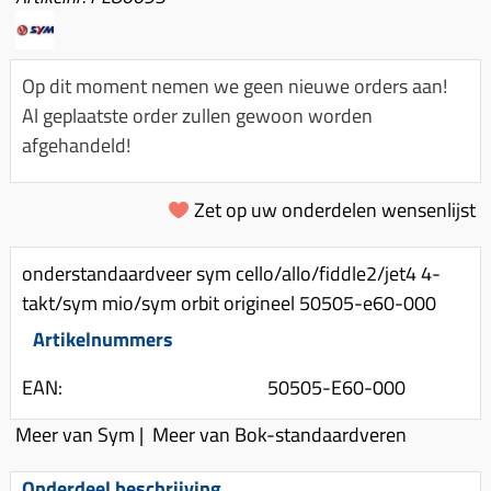
Km-teller aandrijving
Koffers
Spanningsregelaar
Luchtfilter (delen)
Km teller kabel
Kinderzitje (scooter)
Toerenbegrenzer
Luchtfilter deksel
Kickstart deksel
Olie-onderhoudsmiddelen
Op dit moment nemen we geen nieuwe orders aan!
Motor blokken
Remlichtschakelaar
Al geplaatste order zullen gewoon worden
Kickstartpedaal
Oppakbeugel
afgehandeld!
Membraan (delen)
Verlichting
Kickstart ronsel
Scooter alarm
Led verlichting
Motorblok (delen)
Schokbrekers
Scooterhoezen
Zet op uw onderdelen wensenlijst
Pakking (sets)
Spiegels
Scooter Kleding
Vlotterbak pakking
onderstandaardveer sym cello/allo/fiddle2/jet4 4-
Stuurschakelaar
Crossbril
Powerfilter
takt/sym mio/sym orbit origineel 50505-e60-000
Stickers
Stuur (delen)
Schakel (delen)
Artikelnummers
Stuurslot
Remblokken
Sproeiers
EAN:
50505-E60-000
Regenkleding
Rem (delen)
Spruitstuk (delen)
Rugsteun
Meer van Sym
Remgrepen en remhendels
|
Meer van Bok-standaardveren
Uitlaten compleet
Vespa accessoires
Remhevels
Onderdeel beschrijving