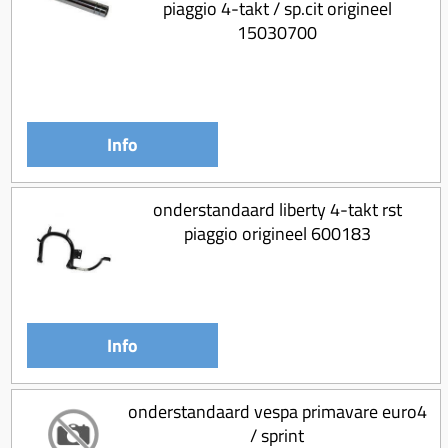
piaggio 4-takt / sp.cit origineel
Koppeling compleet
15030700
Koppeling trekveer
Ketting / tandwiel
Koeling (delen)
Info
Overbrenging
onderstandaard liberty 4-takt rst
piaggio origineel 600183
Info
onderstandaard vespa primavare euro4
/ sprint