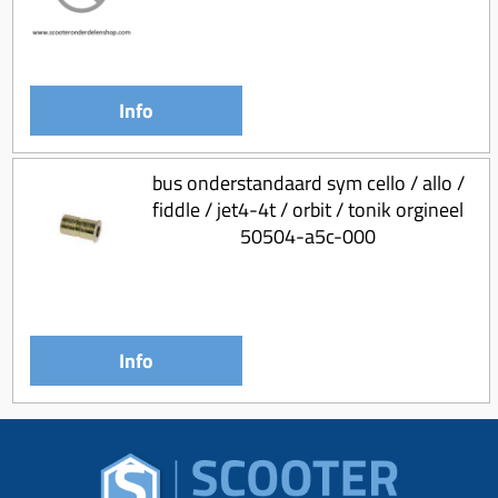
Info
bus onderstandaard sym cello / allo /
fiddle / jet4-4t / orbit / tonik orgineel
50504-a5c-000
Info