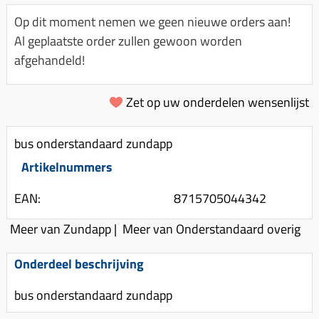
Km-teller aandrijving
Koffers
Spanningsregelaar
Op dit moment nemen we geen nieuwe orders aan!
Luchtfilter (delen)
Km teller kabel
Kinderzitje (scooter)
Al geplaatste order zullen gewoon worden
Toerenbegrenzer
Luchtfilter deksel
Kickstart deksel
Olie-onderhoudsmiddelen
afgehandeld!
Motor blokken
Remlichtschakelaar
Kickstartpedaal
Oppakbeugel
Membraan (delen)
Verlichting
Zet op uw onderdelen wensenlijst
Kickstart ronsel
Scooter alarm
Led verlichting
Motorblok (delen)
Schokbrekers
Scooterhoezen
bus onderstandaard zundapp
Pakking (sets)
Spiegels
Scooter Kleding
Artikelnummers
Vlotterbak pakking
Stuurschakelaar
Crossbril
Powerfilter
EAN:
8715705044342
Stickers
Stuur (delen)
Schakel (delen)
Meer van Zundapp
|
Meer van Onderstandaard overig
Stuurslot
Remblokken
Sproeiers
Regenkleding
Rem (delen)
Onderdeel beschrijving
Spruitstuk (delen)
Rugsteun
Remgrepen en remhendels
bus onderstandaard zundapp
Uitlaten compleet
Vespa accessoires
Remhevels