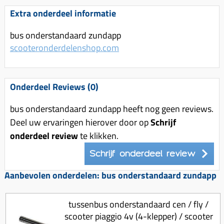
Uitlaat (delen)
Voordragers
Remsegmenten
Extra onderdeel informatie
Uitlaat bocht
Windschermen
Remklauw (delen)
bus onderstandaard zundapp
Radiateur (delen)
Accessoires overig
Remschijven
scooteronderdelenshop.com
Waterpomp (delen)
Zadel
Voorrem kabel
V-snaren
Gereedschap
Voorvork
Onderdeel Reviews (0)
Variorolsets
Speednut
Wiel (delen)
Pulley
bus onderstandaard zundapp heeft nog geen reviews.
Zadel
Deel uw ervaringen hierover door op
Schrijf
Variateur (delen)
onderdeel review
te klikken.
Standaard
Variokit
Kickstart (delen)
Schrijf onderdeel review
Voor tandwielen
Aanbevolen onderdelen: bus onderstandaard zundapp
Zuigers
Origineel zuigers
tussenbus onderstandaard cen / fly /
Tomos opvoeren (kits)
scooter piaggio 4v (4-klepper) / scooter