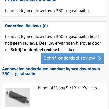
Uitlaat (delen)
Voordragers
Remsegmenten
Uitlaat bocht
handvat kymco downtown 350i + gasdraaibu
Windschermen
Remklauw (delen)
Radiateur (delen)
Accessoires overig
Remschijven
Onderdeel Reviews (0)
Waterpomp (delen)
Zadel
Voorrem kabel
V-snaren
handvat kymco downtown 350i + gasdraaibu heeft
Gereedschap
Voorvork
nog geen reviews. Deel uw ervaringen hierover door
Variorolsets
Speednut
Wiel (delen)
op
Schrijf onderdeel review
te klikken.
Pulley
Zadel
Schrijf onderdeel review
Variateur (delen)
Standaard
Aanbevolen onderdelen: handvat kymco downtown
Variokit
350i + gasdraaibu
Kickstart (delen)
Voor tandwielen
Zuigers
handvat Vespa S / LX / LXV links
Origineel zuigers
Tomos opvoeren (kits)