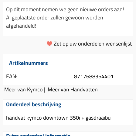
Km-teller aandrijving
Koffers
Spanningsregelaar
Op dit moment nemen we geen nieuwe orders aan!
Luchtfilter (delen)
Km teller kabel
Kinderzitje (scooter)
Al geplaatste order zullen gewoon worden
Toerenbegrenzer
Luchtfilter deksel
Kickstart deksel
Olie-onderhoudsmiddelen
afgehandeld!
Motor blokken
Remlichtschakelaar
Kickstartpedaal
Oppakbeugel
Membraan (delen)
Verlichting
Zet op uw onderdelen wensenlijst
Kickstart ronsel
Scooter alarm
Led verlichting
Motorblok (delen)
Schokbrekers
Scooterhoezen
Pakking (sets)
Artikelnummers
Spiegels
Scooter Kleding
Vlotterbak pakking
EAN:
8717688354401
Stuurschakelaar
Crossbril
Powerfilter
Stickers
Stuur (delen)
Meer van Kymco
|
Meer van Handvatten
Schakel (delen)
Stuurslot
Remblokken
Onderdeel beschrijving
Sproeiers
Regenkleding
Rem (delen)
Spruitstuk (delen)
handvat kymco downtown 350i + gasdraaibu
Rugsteun
Remgrepen en remhendels
Uitlaten compleet
Vespa accessoires
Remhevels
Extra onderdeel informatie