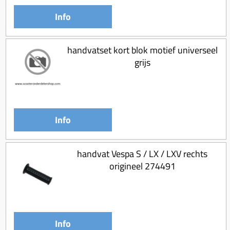
Koppeling compleet
Info
Koppeling trekveer
Ketting / tandwiel
handvatset kort blok motief universeel
Koeling (delen)
grijs
Overbrenging
Info
handvat Vespa S / LX / LXV rechts
origineel 274491
Info