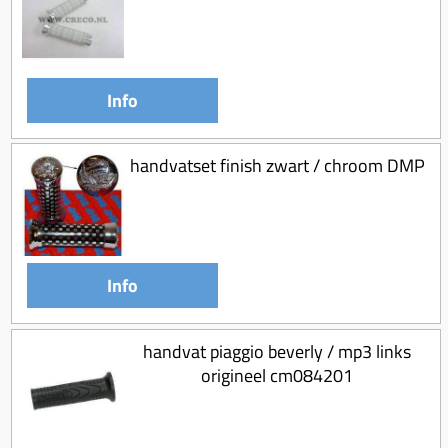
Koppeling compleet
Koppeling trekveer
Ketting / tandwiel
Info
Koeling (delen)
Overbrenging
handvatset finish zwart / chroom DMP
Info
handvat piaggio beverly / mp3 links
origineel cm084201