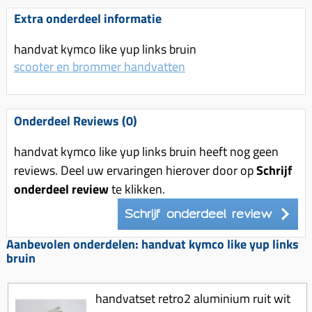
Uitlaat (delen)
Voordragers
Remsegmenten
Extra onderdeel informatie
Uitlaat bocht
Windschermen
Remklauw (delen)
handvat kymco like yup links bruin
Radiateur (delen)
Accessoires overig
Remschijven
scooter en brommer handvatten
Waterpomp (delen)
Zadel
Voorrem kabel
V-snaren
Gereedschap
Voorvork
Onderdeel Reviews (0)
Variorolsets
Speednut
Wiel (delen)
Pulley
handvat kymco like yup links bruin heeft nog geen
Zadel
reviews. Deel uw ervaringen hierover door op
Schrijf
Variateur (delen)
onderdeel review
te klikken.
Standaard
Variokit
Kickstart (delen)
Schrijf onderdeel review
Voor tandwielen
Aanbevolen onderdelen: handvat kymco like yup links
Zuigers
bruin
Origineel zuigers
Tomos opvoeren (kits)
handvatset retro2 aluminium ruit wit