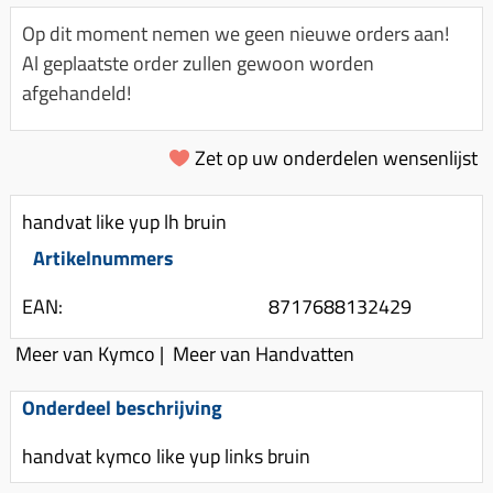
Km-teller aandrijving
Koffers
Spanningsregelaar
Op dit moment nemen we geen nieuwe orders aan!
Luchtfilter (delen)
Km teller kabel
Kinderzitje (scooter)
Al geplaatste order zullen gewoon worden
Toerenbegrenzer
Luchtfilter deksel
Kickstart deksel
Olie-onderhoudsmiddelen
afgehandeld!
Motor blokken
Remlichtschakelaar
Kickstartpedaal
Oppakbeugel
Membraan (delen)
Verlichting
Zet op uw onderdelen wensenlijst
Kickstart ronsel
Scooter alarm
Led verlichting
Motorblok (delen)
Schokbrekers
Scooterhoezen
handvat like yup lh bruin
Pakking (sets)
Spiegels
Scooter Kleding
Artikelnummers
Vlotterbak pakking
Stuurschakelaar
Crossbril
Powerfilter
EAN:
8717688132429
Stickers
Stuur (delen)
Schakel (delen)
Meer van Kymco
|
Meer van Handvatten
Stuurslot
Remblokken
Sproeiers
Regenkleding
Rem (delen)
Onderdeel beschrijving
Spruitstuk (delen)
Rugsteun
Remgrepen en remhendels
handvat kymco like yup links bruin
Uitlaten compleet
Vespa accessoires
Remhevels