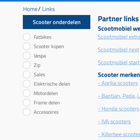
Home
/
Links
Partner links
Scooter onderdelen
Scootmobiel we
Scootmobiel extr
Fatbikes
Scooter kopen
Scootmobiel next
Vespa
Scootmobiel start
Zip
Scooter merken
Sales
- Aprilia scooters
Elektrische delen
Motordelen
- Baotian, Peda, 
Frame delen
- Honda scooters
Accessoires
- IVA scooters
- Killerbee scoote