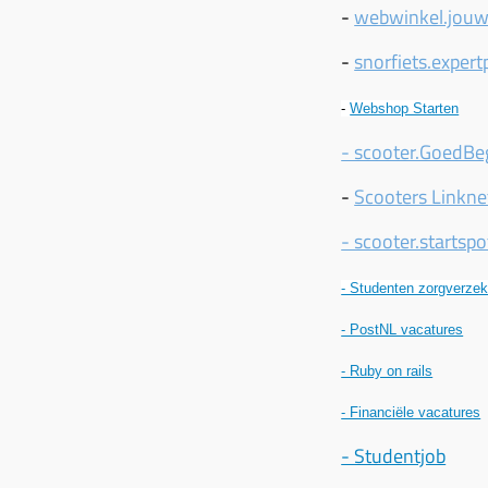
-
webwinkel.jouw
-
snorfiets.expert
-
Webshop Starten
- scooter.GoedBeg
-
Scooters Linkne
- scooter.startspo
- Studenten zorgverzek
- PostNL vacatures
- Ruby on rails
- Financiële vacatures
- Studentjob