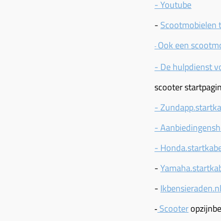
- Youtube
-
Scootmobielen 
Ook een scootmo
-
- De hulpdienst 
scooter startpagi
- Zundapp.startka
- Aanbiedingens
- Honda.startkabe
-
Yamaha.startkab
-
Ikbensieraden.n
Scooter
opzijnbe
-