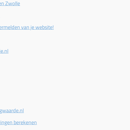
en Zwolle
y
vermelden van je website!
ie.nl
gwaarde.nl
ringen berekenen