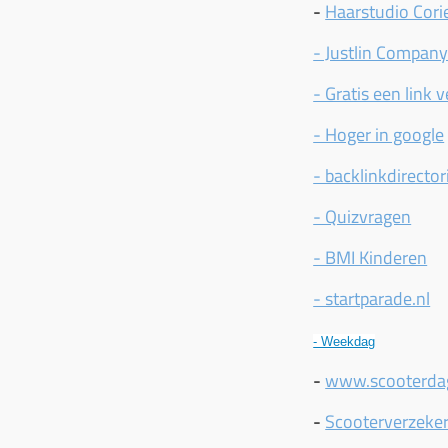
-
Haarstudio Cori
- Justlin Compan
- Gratis een link 
- Hoger in google
- backlinkdirector
- Quizvragen
- BMI Kinderen
- startparade.nl
- Weekdag
-
www.scooterda
-
Scooterverzeke