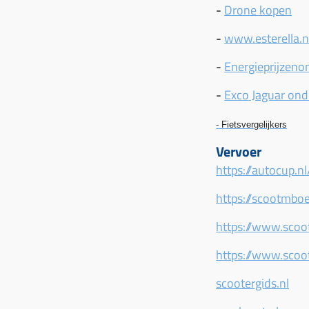
-
Drone kopen
-
www.esterella.n
-
Energieprijzeno
-
Exco Jaguar ond
- Fietsvergelijkers
Vervoer
https://autocup.nl
https://scootmbo
https://www.scoo
https://www.scoo
scootergids.nl