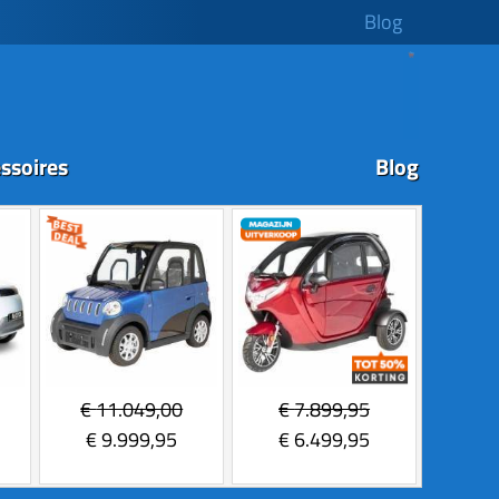
Blog
ssoires
Blog
€
11.049,00
€
7.899,95
€
9.999,95
€
6.499,95