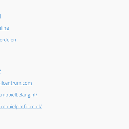
l
nline
erdelen
/
eilcentrum.com
tmobielbelang.nl/
tmobielplatform.nl/