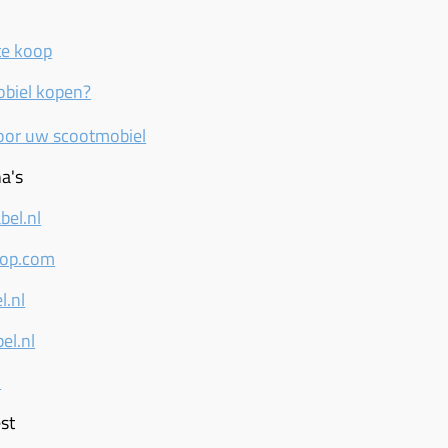
te koop
biel kopen?
voor uw scootmobiel
na's
bel.nl
hop.com
l.nl
el.nl
l
st