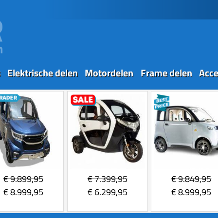
s
Elektrische delen
Motordelen
Frame delen
Acce
€
9.899,95
€
7.399,95
€
9.849,95
€
8.999,95
€
6.299,95
€
8.999,95