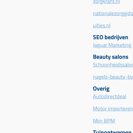
zorgkrant.nl
nationalezorggids
uitjes.nl
SEO bedrijven
Jaguar Marketing
Beauty salons
Schoonheidssalon
nagels-beauty-by
Overig
Autodirectdeal
Motor importeren?
Mijn BPM
Tuinontwerpen