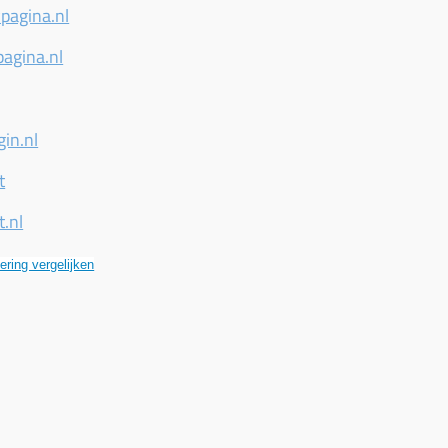
pagina.nl
pagina.nl
in.nl
t
t.nl
ering vergelijken