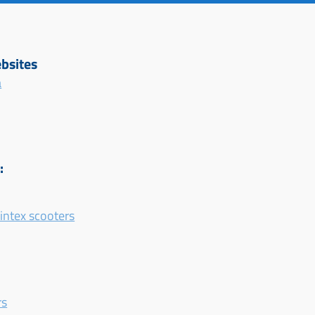
bsites
a
:
Lintex scooters
rs