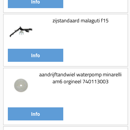
Info
zijstandaard malaguti f15
Info
aandrijftandwiel waterpomp minarelli
am6 orgineel 740113003
Info