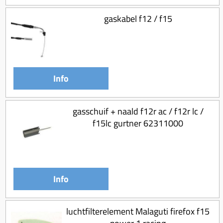
gaskabel f12 / f15
Info
gasschuif + naald f12r ac / f12r lc /
f15lc gurtner 62311000
Info
luchtfilterelement Malaguti firefox f15