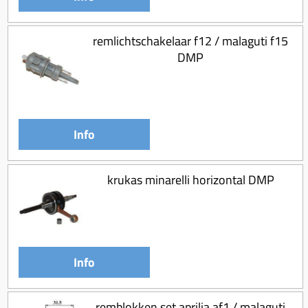
remlichtschakelaar f12 / malaguti f15
DMP
Info
krukas minarelli horizontal DMP
Info
remblokken set aprilia af1 / malaguti