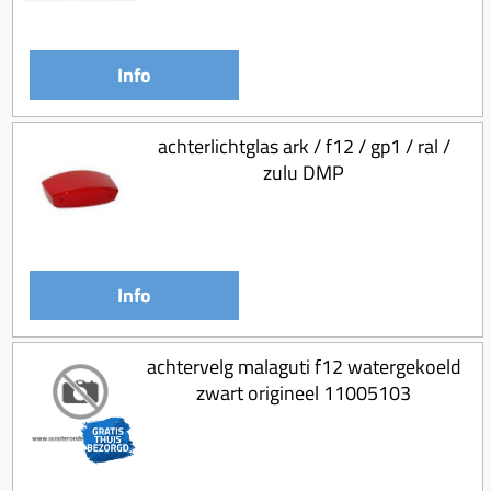
Info
achterlichtglas ark / f12 / gp1 / ral /
zulu DMP
Info
achtervelg malaguti f12 watergekoeld
zwart origineel 11005103