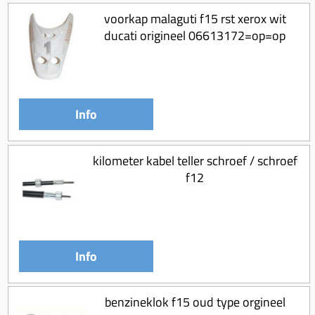
Uitlaat (delen)
Voordragers
Remsegmenten
voorkap malaguti f15 rst xerox wit
Uitlaat bocht
ducati origineel 06613172=op=op
Windschermen
Remklauw (delen)
Radiateur (delen)
Accessoires overig
Remschijven
Waterpomp (delen)
Zadel
Voorrem kabel
V-snaren
Info
Gereedschap
Voorvork
Variorolsets
Speednut
Wiel (delen)
Pulley
kilometer kabel teller schroef / schroef
Zadel
Variateur (delen)
f12
Standaard
Variokit
Kickstart (delen)
Voor tandwielen
Zuigers
Info
Origineel zuigers
Tomos opvoeren (kits)
benzineklok f15 oud type orgineel