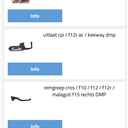
Info
uitlaat cpi / f12r ac / keeway dmp
Info
remgreep cros / f10 / f12 / f12r /
malaguti f15 rechts DMP
Info