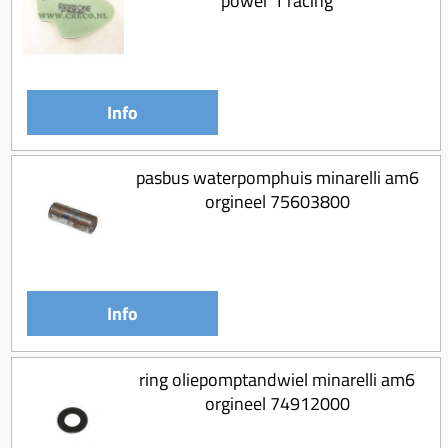
power 1 racing
Info
pasbus waterpomphuis minarelli am6
orgineel 75603800
Info
ring oliepomptandwiel minarelli am6
orgineel 74912000