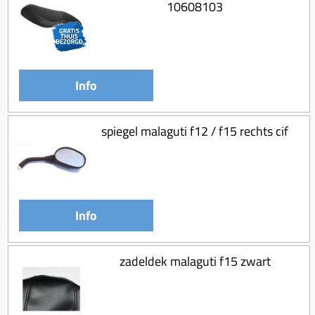
10608103
Info
spiegel malaguti f12 / f15 rechts cif
Info
zadeldek malaguti f15 zwart