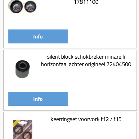
17811100
Koppeling compleet
Koppeling trekveer
Ketting / tandwiel
Info
Koeling (delen)
Overbrenging
silent block schokbreker minarelli
horizontaal achter origineel 72404500
Info
keerringset voorvork f12 / f15