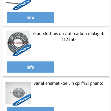
Info
stuurslothuis on / off carbon malaguti
f12 f50
Info
variaflensmet koelvin cpi f12r phanto