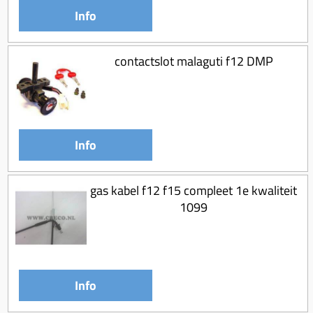
Info
contactslot malaguti f12 DMP
Info
gas kabel f12 f15 compleet 1e kwaliteit
1099
Info