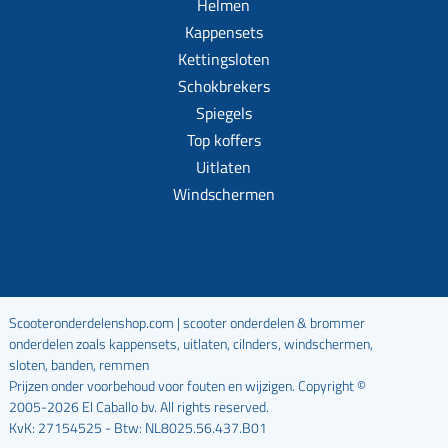
Helmen
Kappensets
Kettingsloten
Schokbrekers
Spiegels
Top koffers
Uitlaten
Windschermen
Scooteronderdelenshop.com | scooter onderdelen & brommer
onderdelen zoals kappensets, uitlaten, cilnders, windschermen,
sloten, banden, remmen
Prijzen onder voorbehoud voor fouten en wijzigen. Copyright ©
2005-2026 El Caballo bv. All rights reserved.
KvK: 27154525 - Btw: NL8025.56.437.B01