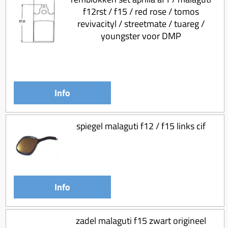
f12rst / f15 / red rose / tomos
revivacityl / streetmate / tuareg /
youngster voor DMP
Info
spiegel malaguti f12 / f15 links cif
Info
zadel malaguti f15 zwart origineel