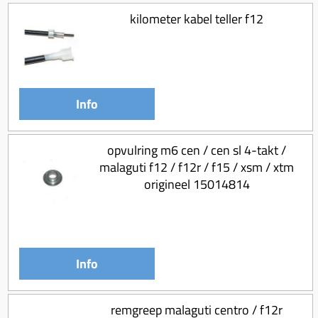
kilometer kabel teller f12
Info
opvulring m6 cen / cen sl 4-takt /
malaguti f12 / f12r / f15 / xsm / xtm
origineel 15014814
Info
remgreep malaguti centro / f12r