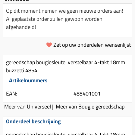
Km-teller aandrijving
Koffers
Spanningsregelaar
Luchtfilter (delen)
Op dit moment nemen we geen nieuwe orders aan!
Km teller kabel
Kinderzitje (scooter)
Al geplaatste order zullen gewoon worden
Toerenbegrenzer
Luchtfilter deksel
Kickstart deksel
Olie-onderhoudsmiddelen
afgehandeld!
Motor blokken
Remlichtschakelaar
Kickstartpedaal
Oppakbeugel
Membraan (delen)
Verlichting
Kickstart ronsel
Zet op uw onderdelen wensenlijst
Scooter alarm
Led verlichting
Motorblok (delen)
Schokbrekers
Scooterhoezen
Pakking (sets)
gereedschap bougiesleutel verstelbaar 4-takt 18mm
Spiegels
Scooter Kleding
buzzetti 4854
Vlotterbak pakking
Stuurschakelaar
Crossbril
Artikelnummers
Powerfilter
Stickers
Stuur (delen)
Schakel (delen)
EAN:
485401001
Stuurslot
Remblokken
Sproeiers
Meer van Universeel
|
Meer van Bougie gereedschap
Regenkleding
Rem (delen)
Spruitstuk (delen)
Rugsteun
Remgrepen en remhendels
Onderdeel beschrijving
Uitlaten compleet
Vespa accessoires
Remhevels
gereedschap bougiesleutel verstelbaar 4-takt 18mm