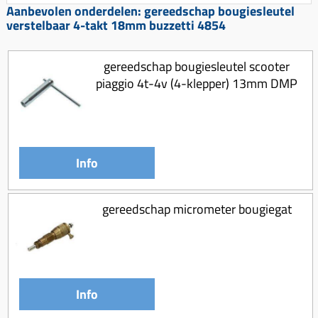
Koppeling compleet
Aanbevolen onderdelen: gereedschap bougiesleutel
verstelbaar 4-takt 18mm buzzetti 4854
Koppeling trekveer
Ketting / tandwiel
gereedschap bougiesleutel scooter
piaggio 4t-4v (4-klepper) 13mm DMP
Koeling (delen)
Overbrenging
Info
gereedschap micrometer bougiegat
Info