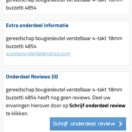
Uitlaat (delen)
Voordragers
Remsegmenten
buzzetti 4854
Uitlaat bocht
Windschermen
Remklauw (delen)
Radiateur (delen)
Extra onderdeel informatie
Accessoires overig
Remschijven
Waterpomp (delen)
Zadel
Voorrem kabel
gereedschap bougiesleutel verstelbaar 4-takt 18mm
V-snaren
buzzetti 4854
Gereedschap
Voorvork
scooteronderdelenshop.com
Variorolsets
Speednut
Wiel (delen)
Pulley
Zadel
Variateur (delen)
Onderdeel Reviews (0)
Standaard
Variokit
gereedschap bougiesleutel verstelbaar 4-takt 18mm
Kickstart (delen)
Voor tandwielen
buzzetti 4854 heeft nog geen reviews. Deel uw
ervaringen hierover door op
Zuigers
Schrijf onderdeel review
te klikken.
Origineel zuigers
Tomos opvoeren (kits)
Schrijf onderdeel review