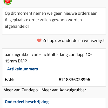
Km-teller aandrijving
Koffers
Spanningsregelaar
Luchtfilter (delen)
Km teller kabel
Kinderzitje (scooter)
Op dit moment nemen we geen nieuwe orders aan!
Toerenbegrenzer
Luchtfilter deksel
Kickstart deksel
Olie-onderhoudsmiddelen
Al geplaatste order zullen gewoon worden
Motor blokken
Remlichtschakelaar
afgehandeld!
Kickstartpedaal
Oppakbeugel
Membraan (delen)
Verlichting
Kickstart ronsel
Scooter alarm
Led verlichting
Zet op uw onderdelen wensenlijst
Motorblok (delen)
Schokbrekers
Scooterhoezen
Pakking (sets)
Spiegels
Scooter Kleding
aanzuigrubber carb-luchtfilter lang zundapp 10-
Vlotterbak pakking
15mm DMP
Stuurschakelaar
Crossbril
Powerfilter
Artikelnummers
Stickers
Stuur (delen)
Schakel (delen)
Stuurslot
Remblokken
EAN:
8718336028996
Sproeiers
Regenkleding
Rem (delen)
Meer van Zundapp
|
Meer van Aanzuigrubber
Spruitstuk (delen)
Rugsteun
Remgrepen en remhendels
Uitlaten compleet
Onderdeel beschrijving
Vespa accessoires
Remhevels