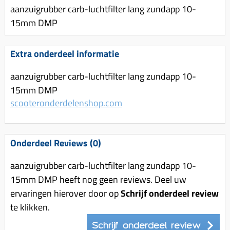
Uitlaat (delen)
aanzuigrubber carb-luchtfilter lang zundapp 10-
Voordragers
Remsegmenten
Uitlaat bocht
15mm DMP
Windschermen
Remklauw (delen)
Radiateur (delen)
Accessoires overig
Remschijven
Extra onderdeel informatie
Waterpomp (delen)
Zadel
Voorrem kabel
V-snaren
aanzuigrubber carb-luchtfilter lang zundapp 10-
Gereedschap
Voorvork
15mm DMP
Variorolsets
Speednut
scooteronderdelenshop.com
Wiel (delen)
Pulley
Zadel
Variateur (delen)
Standaard
Onderdeel Reviews (0)
Variokit
Kickstart (delen)
Voor tandwielen
aanzuigrubber carb-luchtfilter lang zundapp 10-
15mm DMP heeft nog geen reviews. Deel uw
Zuigers
ervaringen hierover door op
Schrijf onderdeel review
Origineel zuigers
te klikken.
Tomos opvoeren (kits)
Schrijf onderdeel review