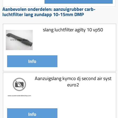
Koppeling compleet
Aanbevolen onderdelen: aanzuigrubber carb-
Koppeling trekveer
luchtfilter lang zundapp 10-15mm DMP
Ketting / tandwiel
slang luchtfilter agilty 10 vp50
Koeling (delen)
Overbrenging
Info
Aanzuigslang kymco dj second air syst
euro2
Info