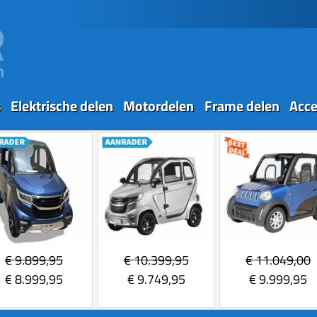
s
Elektrische delen
Motordelen
Frame delen
Acce
€
9.899,95
€
10.399,95
€
11.049,00
€
8.999,95
€
9.749,95
€
9.999,95