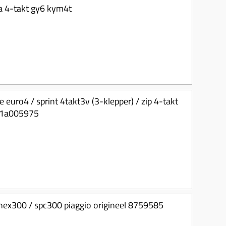
a 4-takt gy6 kym4t
 euro4 / sprint 4takt3v (3-klepper) / zip 4-takt
l 1a005975
nex300 / spc300 piaggio origineel 8759585