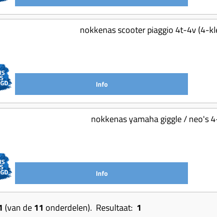
nokkenas scooter piaggio 4t-4v (4-kl
Info
nokkenas yamaha giggle / neo's 4
Info
1
(van de
11
onderdelen). Resultaat:
1