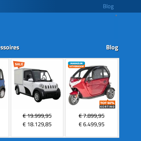
Blog
ssoires
Blog
€
19.999,95
€
7.899,95
€
18.129,85
€
6.499,95