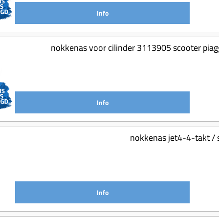
Info
nokkenas voor cilinder 3113905 scooter piag
Info
nokkenas jet4-4-takt / 
Info