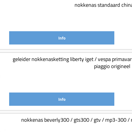
nokkenas standaard chin
Info
geleider nokkenasketting liberty iget / vespa primavare
piaggio originee
Info
nokkenas beverly300 / gts300 / gtv / mp3-300 / 