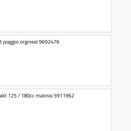
it piaggio orgineel 9692476
akt 125 / 180cc malossi 5911962