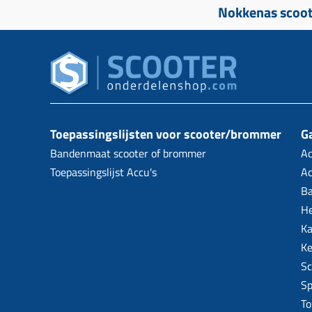
Nokkenas scoo
Toepassingslijsten voor scooter/brommer
Ga
Bandenmaat scooter of brommer
Ac
Toepassingslijst Accu's
Ac
B
H
Ka
Ke
Sc
Sp
To