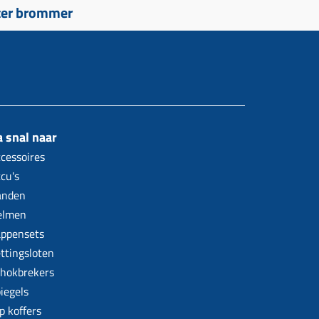
ter brommer
 snal naar
cessoires
cu's
anden
elmen
ppensets
ttingsloten
hokbrekers
iegels
p koffers