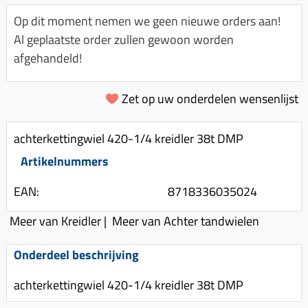
Km-teller aandrijving
Koffers
Spanningsregelaar
Op dit moment nemen we geen nieuwe orders aan!
Luchtfilter (delen)
Km teller kabel
Kinderzitje (scooter)
Al geplaatste order zullen gewoon worden
Toerenbegrenzer
Luchtfilter deksel
Kickstart deksel
Olie-onderhoudsmiddelen
afgehandeld!
Motor blokken
Remlichtschakelaar
Kickstartpedaal
Oppakbeugel
Membraan (delen)
Verlichting
Zet op uw onderdelen wensenlijst
Kickstart ronsel
Scooter alarm
Led verlichting
Motorblok (delen)
Schokbrekers
Scooterhoezen
achterkettingwiel 420-1/4 kreidler 38t DMP
Pakking (sets)
Spiegels
Scooter Kleding
Artikelnummers
Vlotterbak pakking
Stuurschakelaar
Crossbril
Powerfilter
EAN:
8718336035024
Stickers
Stuur (delen)
Schakel (delen)
Meer van Kreidler
|
Meer van Achter tandwielen
Stuurslot
Remblokken
Sproeiers
Regenkleding
Rem (delen)
Onderdeel beschrijving
Spruitstuk (delen)
Rugsteun
Remgrepen en remhendels
achterkettingwiel 420-1/4 kreidler 38t DMP
Uitlaten compleet
Vespa accessoires
Remhevels