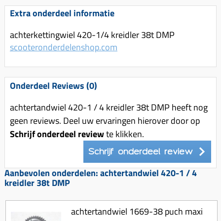
Uitlaat (delen)
Voordragers
Remsegmenten
Extra onderdeel informatie
Uitlaat bocht
Windschermen
Remklauw (delen)
achterkettingwiel 420-1/4 kreidler 38t DMP
Radiateur (delen)
Accessoires overig
Remschijven
scooteronderdelenshop.com
Waterpomp (delen)
Zadel
Voorrem kabel
V-snaren
Gereedschap
Voorvork
Onderdeel Reviews (0)
Variorolsets
Speednut
Wiel (delen)
Pulley
achtertandwiel 420-1 / 4 kreidler 38t DMP heeft nog
Zadel
geen reviews. Deel uw ervaringen hierover door op
Variateur (delen)
Schrijf onderdeel review
te klikken.
Standaard
Variokit
Kickstart (delen)
Schrijf onderdeel review
Voor tandwielen
Aanbevolen onderdelen: achtertandwiel 420-1 / 4
Zuigers
kreidler 38t DMP
Origineel zuigers
Tomos opvoeren (kits)
achtertandwiel 1669-38 puch maxi