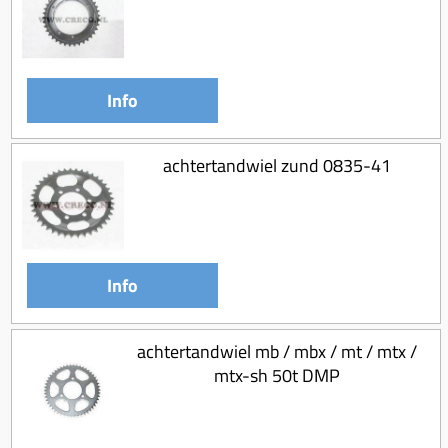
Koppeling compleet
Koppeling trekveer
Ketting / tandwiel
Info
Koeling (delen)
Overbrenging
achtertandwiel zund 0835-41
Info
achtertandwiel mb / mbx / mt / mtx /
mtx-sh 50t DMP