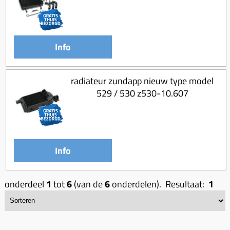
Uitlaat (delen)
Voordragers
Remsegmenten
Uitlaat bocht
Windschermen
Remklauw (delen)
Radiateur (delen)
Accessoires overig
Info
Remschijven
Waterpomp (delen)
Zadel
Voorrem kabel
V-snaren
radiateur zundapp nieuw type model
Gereedschap
Voorvork
529 / 530 z530-10.607
Variorolsets
Speednut
Wiel (delen)
Pulley
Zadel
Variateur (delen)
Standaard
Variokit
Info
Kickstart (delen)
Voor tandwielen
Zuigers
onderdeel
1
tot
6
(van de
6
onderdelen). Resultaat:
1
Origineel zuigers
Tomos opvoeren (kits)