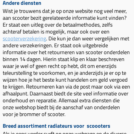
Andere diensten
Koppeling compleet
Wist je trouwens dat je op onze website nog veel meer,
Koppeling trekveer
aan scooter bezit gerelateerde informatie kunt vinden?
Er staat een uitleg over de betaalmethodes, zelfs
Ketting / tandwiel
achteraf betalen is mogelijk, maar ook over een
Koeling (delen)
scooterverzekering
. Die kun je dan weer vergelijken met
andere verzekeringen. Er staat ook uitgebreide
Overbrenging
informatie over het retourneren van scooter onderdelen
binnen 14 dagen. Hierin staat klip en klaar beschreven
waar je wel of geen recht op hebt, dit om enerzijds
teleurstelling te voorkomen, en je anderzijds je er op te
wijzen hoe je het beste kunt handelen om geld vergoed
te krijgen. Retourneren kan via de post maar ook via een
afhaalpunt. Daarnaast biedt de site veel informatie over
onderhoud en reparatie. Allemaal extra diensten die
onze webshop biedt bij de aanschaf van onderdelen
voor je brommer of scooter.
Breed assortiment radiateurs voor scoooters
Als je eens verder surft op onze webpage en de diverse