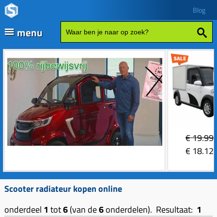
Blog
menu
Fatbikes
Scooter kopen
Vespa
Zip
Sales
€
19.99
Elektrische delen
€
18.12
Achterlicht
Motordelen
Bobine
Achter tandwielen
Scooter radiateur kopen online
Frame delen
Bougie 2-takt
Carburateurs (delen)
Achterbrug delen
onderdeel
Accessoires
1
tot
6
(van de
6
onderdelen). Resultaat:
1