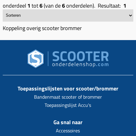
Koppeling compleet
onderdeel
1
tot
6
(van de
6
onderdelen). Resultaat:
1
Koppeling trekveer
Ketting / tandwiel
Koppeling overig scooter brommer
Koeling (delen)
Overbrenging
Toepassingslijsten voor scooter/brommer
Bandenmaat scooter of brommer
Toepassingslijst Accu's
Ga snal naar
Accessoires