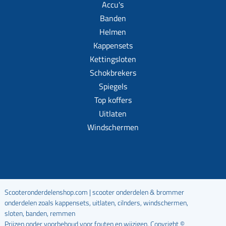
Accu's
Banden
Helmen
Kappensets
Kettingsloten
Schokbrekers
Spiegels
Top koffers
Uitlaten
Windschermen
Scooteronderdelenshop.com | scooter onderdelen & brommer
onderdelen zoals kappensets, uitlaten, cilnders, windschermen,
sloten, banden, remmen
Prijzen onder voorbehoud voor fouten en wijzigen. Copyright ©