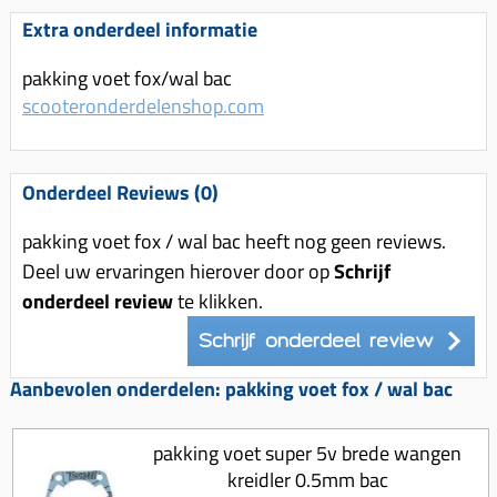
Uitlaat (delen)
Voordragers
Remsegmenten
Extra onderdeel informatie
Uitlaat bocht
Windschermen
Remklauw (delen)
pakking voet fox/wal bac
Radiateur (delen)
Accessoires overig
Remschijven
scooteronderdelenshop.com
Waterpomp (delen)
Zadel
Voorrem kabel
V-snaren
Gereedschap
Voorvork
Onderdeel Reviews (0)
Variorolsets
Speednut
Wiel (delen)
Pulley
pakking voet fox / wal bac heeft nog geen reviews.
Zadel
Deel uw ervaringen hierover door op
Schrijf
Variateur (delen)
onderdeel review
te klikken.
Standaard
Variokit
Kickstart (delen)
Schrijf onderdeel review
Voor tandwielen
Aanbevolen onderdelen: pakking voet fox / wal bac
Zuigers
Origineel zuigers
pakking voet super 5v brede wangen
Tomos opvoeren (kits)
kreidler 0.5mm bac