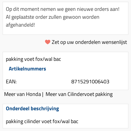
Km-teller aandrijving
Koffers
Spanningsregelaar
Op dit moment nemen we geen nieuwe orders aan!
Luchtfilter (delen)
Km teller kabel
Kinderzitje (scooter)
Al geplaatste order zullen gewoon worden
Toerenbegrenzer
Luchtfilter deksel
Kickstart deksel
Olie-onderhoudsmiddelen
afgehandeld!
Motor blokken
Remlichtschakelaar
Kickstartpedaal
Oppakbeugel
Membraan (delen)
Verlichting
Zet op uw onderdelen wensenlijst
Kickstart ronsel
Scooter alarm
Led verlichting
Motorblok (delen)
Schokbrekers
Scooterhoezen
pakking voet fox/wal bac
Pakking (sets)
Spiegels
Scooter Kleding
Artikelnummers
Vlotterbak pakking
Stuurschakelaar
Crossbril
Powerfilter
EAN:
8715291006403
Stickers
Stuur (delen)
Schakel (delen)
Meer van Honda
|
Meer van Cilindervoet pakking
Stuurslot
Remblokken
Sproeiers
Regenkleding
Rem (delen)
Onderdeel beschrijving
Spruitstuk (delen)
Rugsteun
Remgrepen en remhendels
pakking cilinder voet fox/wal bac
Uitlaten compleet
Vespa accessoires
Remhevels