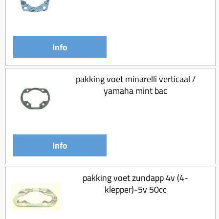
Koppeling compleet
Koppeling trekveer
Ketting / tandwiel
Info
Koeling (delen)
Overbrenging
pakking voet minarelli verticaal /
yamaha mint bac
Info
pakking voet zundapp 4v (4-
klepper)-5v 50cc