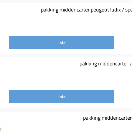
pakking middencarter peugeot ludix / spe
Info
pakking middencarter 
Info
pakking middencarter 