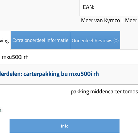
EAN:
Meer van Kymco
|
Meer 
Extra onderdeel informatie
ving
Onderdeel Reviews (0)
u mxu500i rh
erdelen: carterpakking bu mxu500i rh
pakking middencarter tomos
Info