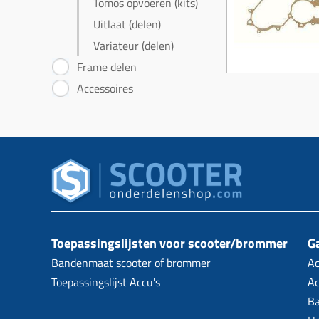
Tomos opvoeren (kits)
Uitlaat (delen)
Variateur (delen)
Frame delen
Accessoires
Toepassingslijsten voor scooter/brommer
Ga
Bandenmaat scooter of brommer
Ac
Toepassingslijst Accu's
Ac
B