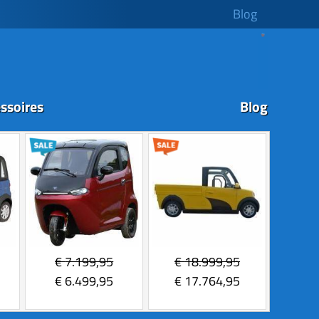
Blog
ssoires
Blog
€
7.199,95
€
18.999,95
€
6.499,95
€
17.764,95