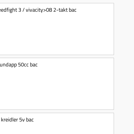
edfight 3 / vivacity>08 2-takt bac
zundapp 50cc bac
kreidler 5v bac