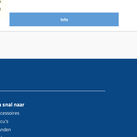
Info
 snal naar
cessoires
cu's
anden