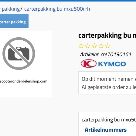
 pakking
/
carterpakking bu mxu500i rh
arter pakking
carterpakking bu 
Artikelnr:
cre70190161
Op dit moment nemen w
Al geplaatste order zu
carterpakking bu mxu50
Artikelnummers