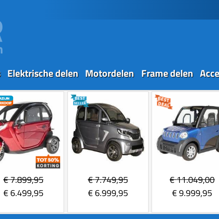
s
Elektrische delen
Motordelen
Frame delen
Acce
€
7.899,95
€
7.749,95
€
11.049,00
€
6.499,95
€
6.999,95
€
9.999,95