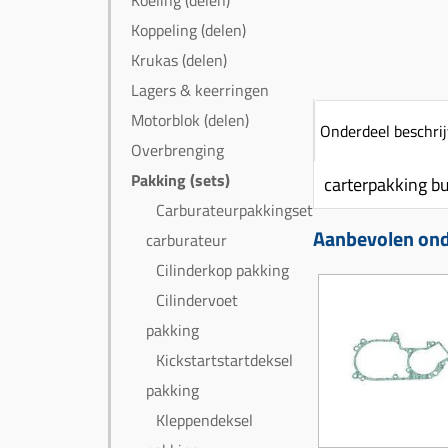
Koeling (delen)
Koppeling (delen)
Krukas (delen)
Lagers & keerringen
Motorblok (delen)
Onderdeel beschrij
Overbrenging
Pakking (sets)
carterpakking b
Carburateurpakkingset
Aanbevolen ond
carburateur
Cilinderkop pakking
Cilindervoet
pakking
Kickstartstartdeksel
pakking
Kleppendeksel