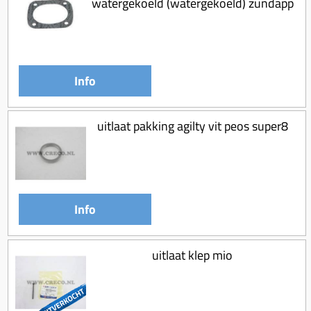
watergekoeld (watergekoeld) zundapp
Koppeling compleet
Koppeling trekveer
Ketting / tandwiel
Info
Koeling (delen)
Overbrenging
uitlaat pakking agilty vit peos super8
Info
uitlaat klep mio