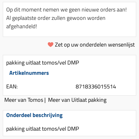
Km-teller aandrijving
Koffers
Spanningsregelaar
Op dit moment nemen we geen nieuwe orders aan!
Luchtfilter (delen)
Km teller kabel
Kinderzitje (scooter)
Al geplaatste order zullen gewoon worden
Toerenbegrenzer
Luchtfilter deksel
Kickstart deksel
Olie-onderhoudsmiddelen
afgehandeld!
Motor blokken
Remlichtschakelaar
Kickstartpedaal
Oppakbeugel
Membraan (delen)
Verlichting
Zet op uw onderdelen wensenlijst
Kickstart ronsel
Scooter alarm
Led verlichting
Motorblok (delen)
Schokbrekers
Scooterhoezen
pakking uitlaat tomos/vel DMP
Pakking (sets)
Spiegels
Scooter Kleding
Artikelnummers
Vlotterbak pakking
Stuurschakelaar
Crossbril
Powerfilter
EAN:
8718336015514
Stickers
Stuur (delen)
Schakel (delen)
Meer van Tomos
|
Meer van Uitlaat pakking
Stuurslot
Remblokken
Sproeiers
Regenkleding
Rem (delen)
Onderdeel beschrijving
Spruitstuk (delen)
Rugsteun
Remgrepen en remhendels
pakking uitlaat tomos/vel DMP
Uitlaten compleet
Vespa accessoires
Remhevels