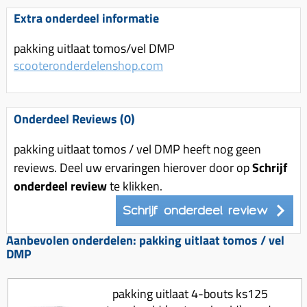
Uitlaat (delen)
Voordragers
Remsegmenten
Extra onderdeel informatie
Uitlaat bocht
Windschermen
Remklauw (delen)
pakking uitlaat tomos/vel DMP
Radiateur (delen)
Accessoires overig
Remschijven
scooteronderdelenshop.com
Waterpomp (delen)
Zadel
Voorrem kabel
V-snaren
Gereedschap
Voorvork
Onderdeel Reviews (0)
Variorolsets
Speednut
Wiel (delen)
Pulley
pakking uitlaat tomos / vel DMP heeft nog geen
Zadel
reviews. Deel uw ervaringen hierover door op
Schrijf
Variateur (delen)
onderdeel review
te klikken.
Standaard
Variokit
Kickstart (delen)
Schrijf onderdeel review
Voor tandwielen
Aanbevolen onderdelen: pakking uitlaat tomos / vel
Zuigers
DMP
Origineel zuigers
Tomos opvoeren (kits)
pakking uitlaat 4-bouts ks125