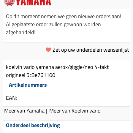
Km-teller aandrijving
Koffers
Spanningsregelaar
Luchtfilter (delen)
Km teller kabel
Kinderzitje (scooter)
Op dit moment nemen we geen nieuwe orders aan!
Toerenbegrenzer
Luchtfilter deksel
Kickstart deksel
Olie-onderhoudsmiddelen
Al geplaatste order zullen gewoon worden
Motor blokken
Remlichtschakelaar
afgehandeld!
Kickstartpedaal
Oppakbeugel
Membraan (delen)
Verlichting
Kickstart ronsel
Scooter alarm
Led verlichting
Zet op uw onderdelen wensenlijst
Motorblok (delen)
Schokbrekers
Scooterhoezen
Pakking (sets)
Spiegels
Scooter Kleding
koelvin vario yamaha aerox/giggle/neo 4-takt
Vlotterbak pakking
origineel 5c3e761100
Stuurschakelaar
Crossbril
Powerfilter
Artikelnummers
Stickers
Stuur (delen)
Schakel (delen)
Stuurslot
Remblokken
EAN:
Sproeiers
Regenkleding
Rem (delen)
Meer van Yamaha
|
Meer van Koelvin vario
Spruitstuk (delen)
Rugsteun
Remgrepen en remhendels
Uitlaten compleet
Onderdeel beschrijving
Vespa accessoires
Remhevels