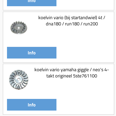
Info
koelvin vario (bij startandwiel) 4t /
dna180 / run180 / run200
Info
koelvin vario yamaha giggle / neo's 4-
takt origineel 5ste761100
Info