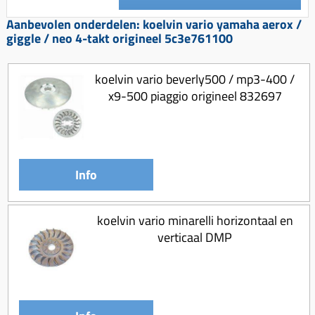
Koppeling compleet
Aanbevolen onderdelen: koelvin vario yamaha aerox /
Koppeling trekveer
giggle / neo 4-takt origineel 5c3e761100
Ketting / tandwiel
koelvin vario beverly500 / mp3-400 /
Koeling (delen)
x9-500 piaggio origineel 832697
Overbrenging
Info
koelvin vario minarelli horizontaal en
verticaal DMP