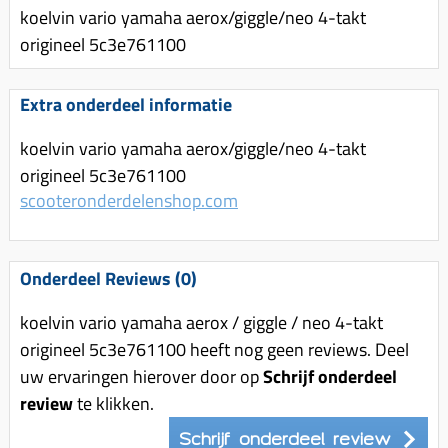
Uitlaat (delen)
koelvin vario yamaha aerox/giggle/neo 4-takt
Voordragers
Remsegmenten
Uitlaat bocht
origineel 5c3e761100
Windschermen
Remklauw (delen)
Radiateur (delen)
Accessoires overig
Remschijven
Extra onderdeel informatie
Waterpomp (delen)
Zadel
Voorrem kabel
V-snaren
koelvin vario yamaha aerox/giggle/neo 4-takt
Gereedschap
Voorvork
origineel 5c3e761100
Variorolsets
Speednut
scooteronderdelenshop.com
Wiel (delen)
Pulley
Zadel
Variateur (delen)
Standaard
Onderdeel Reviews (0)
Variokit
Kickstart (delen)
Voor tandwielen
koelvin vario yamaha aerox / giggle / neo 4-takt
origineel 5c3e761100 heeft nog geen reviews. Deel
Zuigers
uw ervaringen hierover door op
Schrijf onderdeel
Origineel zuigers
review
te klikken.
Tomos opvoeren (kits)
Schrijf onderdeel review