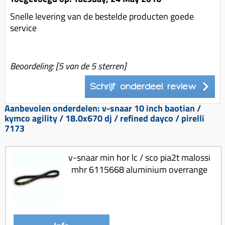
Koppeling compleet
Snelle levering van de bestelde producten goede
Koppeling trekveer
service
Ketting / tandwiel
Koeling (delen)
Beoordeling:
[
5
van de 5 sterren]
Overbrenging
Schrijf onderdeel review
Aanbevolen onderdelen: v-snaar 10 inch baotian /
kymco agility / 18.0x670 dj / refined dayco / pirelli
7173
v-snaar min hor lc / sco pia2t malossi
mhr 6115668 aluminium overrange