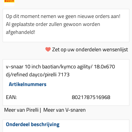
Km-teller aandrijving
Koffers
Spanningsregelaar
Luchtfilter (delen)
Km teller kabel
Kinderzitje (scooter)
Op dit moment nemen we geen nieuwe orders aan!
Toerenbegrenzer
Luchtfilter deksel
Kickstart deksel
Olie-onderhoudsmiddelen
Al geplaatste order zullen gewoon worden
Motor blokken
Remlichtschakelaar
afgehandeld!
Kickstartpedaal
Oppakbeugel
Membraan (delen)
Verlichting
Kickstart ronsel
Scooter alarm
Led verlichting
Zet op uw onderdelen wensenlijst
Motorblok (delen)
Schokbrekers
Scooterhoezen
Pakking (sets)
Spiegels
Scooter Kleding
v-snaar 10 inch baotian/kymco agility/ 18.0x670
Vlotterbak pakking
dj/refined dayco/pirelli 7173
Stuurschakelaar
Crossbril
Powerfilter
Artikelnummers
Stickers
Stuur (delen)
Schakel (delen)
Stuurslot
Remblokken
EAN:
8021787516968
Sproeiers
Regenkleding
Rem (delen)
Meer van Pirelli
|
Meer van V-snaren
Spruitstuk (delen)
Rugsteun
Remgrepen en remhendels
Uitlaten compleet
Onderdeel beschrijving
Vespa accessoires
Remhevels