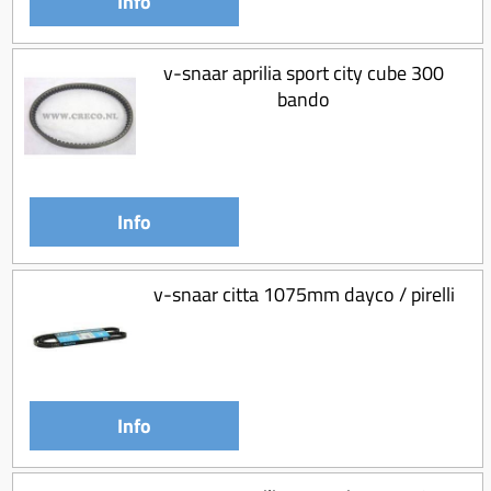
Info
v-snaar aprilia sport city cube 300
bando
Info
v-snaar citta 1075mm dayco / pirelli
Info