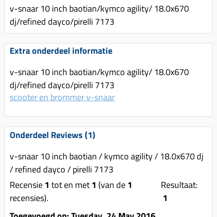
Uitlaat (delen)
v-snaar 10 inch baotian/kymco agility/ 18.0x670
Voordragers
Remsegmenten
Uitlaat bocht
dj/refined dayco/pirelli 7173
Windschermen
Remklauw (delen)
Radiateur (delen)
Accessoires overig
Remschijven
Extra onderdeel informatie
Waterpomp (delen)
Zadel
Voorrem kabel
V-snaren
v-snaar 10 inch baotian/kymco agility/ 18.0x670
Gereedschap
Voorvork
dj/refined dayco/pirelli 7173
Variorolsets
Speednut
scooter en brommer v-snaar
Wiel (delen)
Pulley
Zadel
Variateur (delen)
Standaard
Onderdeel Reviews (1)
Variokit
Kickstart (delen)
Voor tandwielen
v-snaar 10 inch baotian / kymco agility / 18.0x670 dj
/ refined dayco / pirelli 7173
Zuigers
Recensie
1
tot en met
1
(van de
1
Resultaat:
Origineel zuigers
recensies).
1
Tomos opvoeren (kits)
Toegevoegd op: Tuesday, 24 May 2016