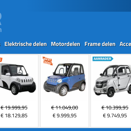
s
Elektrische delen
Motordelen
Frame delen
Acce
€
19.999,95
€
11.049,00
€
10.399,95
€
18.129,85
€
9.999,95
€
9.749,95