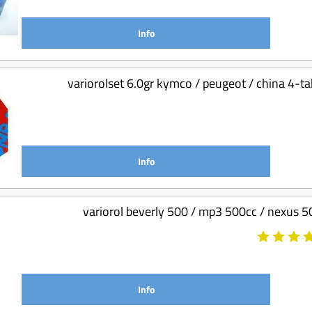
Info
variorolset 6.0gr kymco / peugeot / china 4
Info
variorol beverly 500 / mp3 500cc / nexus 5
Info