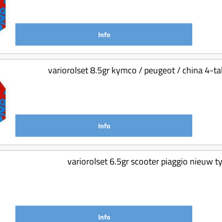
Info
variorolset 8.5gr kymco / peugeot / china 4
Info
variorolset 6.5gr scooter piaggio nieuw
Info