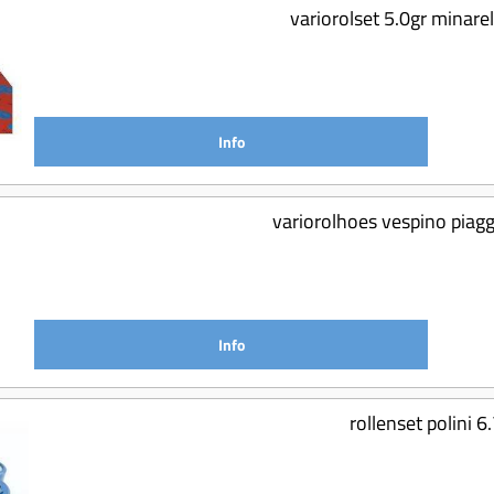
variorolset 5.0gr mina
Info
variorolhoes vespino piag
Info
rollenset polini 6