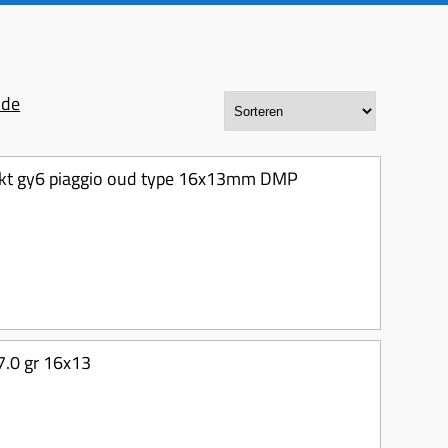
nde
-takt gy6 piaggio oud type 16x13mm DMP
 7.0 gr 16x13