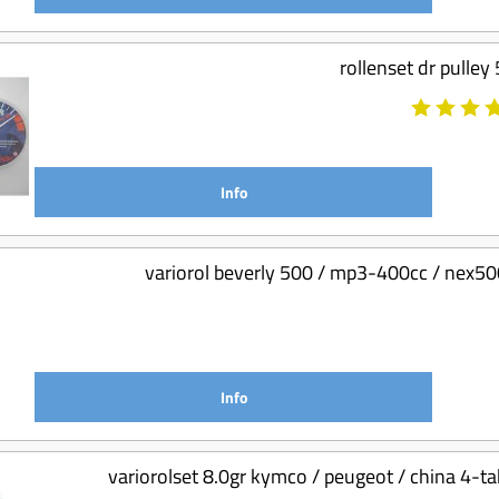
rollenset dr pulley
Info
variorol beverly 500 / mp3-400cc / nex50
Info
variorolset 8.0gr kymco / peugeot / china 4