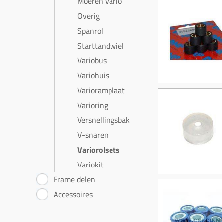
Moeren vario
Overig
Spanrol
Starttandwiel
Variobus
Variohuis
Varioramplaat
Varioring
Versnellingsbak
V-snaren
Variorolsets
Variokit
Frame delen
Accessoires