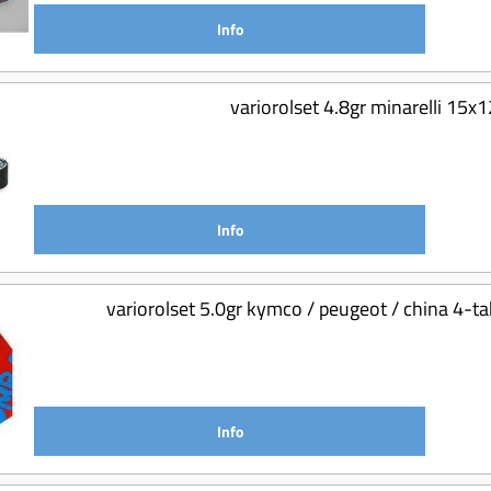
Info
variorolset 4.8gr minarelli 1
Info
variorolset 5.0gr kymco / peugeot / china 4
Info