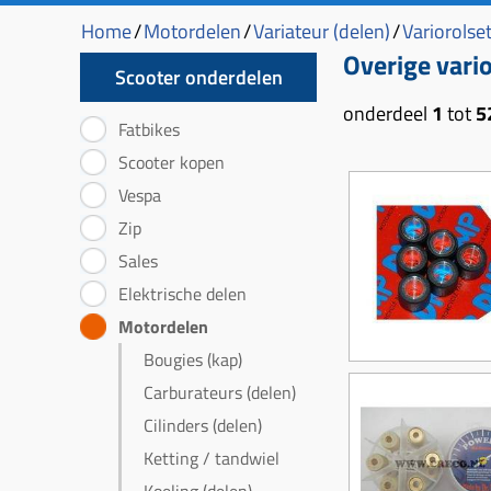
Home
/
Motordelen
/
Variateur (delen)
/
Variorolse
Overige vario
Scooter onderdelen
onderdeel
1
tot
5
Fatbikes
Scooter kopen
Vespa
Zip
Sales
Elektrische delen
Motordelen
Bougies (kap)
Carburateurs (delen)
Cilinders (delen)
Ketting / tandwiel