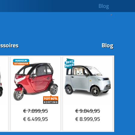
Blog
ssoires
Blog
€
7.899,95
€
9.849,95
€
6.499,95
€
8.999,95