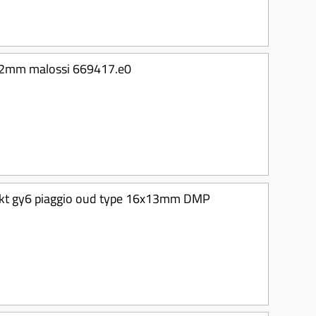
5x12mm malossi 669417.e0
-takt gy6 piaggio oud type 16x13mm DMP