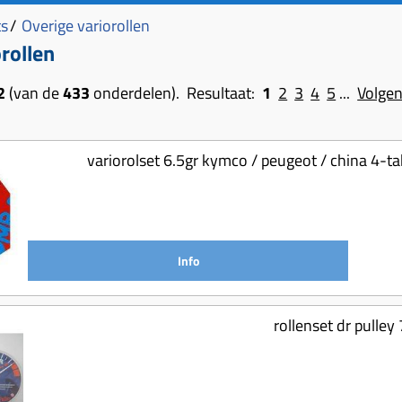
ts
/
Overige variorollen
rollen
2
(van de
433
onderdelen). Resultaat:
1
2
3
4
5
...
Volge
variorolset 6.5gr kymco / peugeot / china 4
Info
rollenset dr pulley