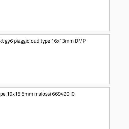
-takt gy6 piaggio oud type 16x13mm DMP
 type 19x15.5mm malossi 669420.i0