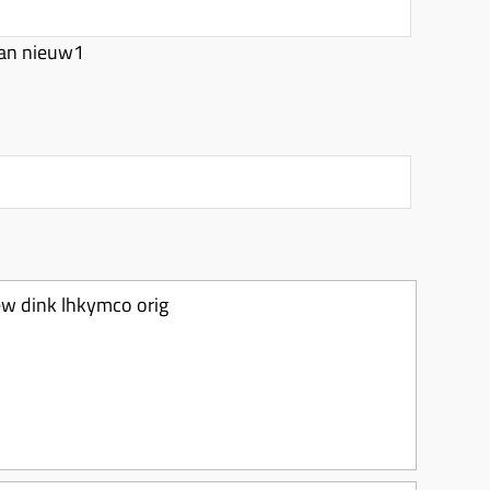
an nieuw1
ew dink lhkymco orig