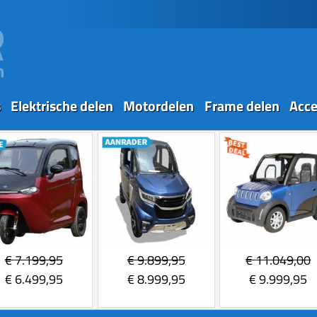
s
Elektrische delen
Motordelen
Frame delen
Acce
€
7.199,95
€
9.899,95
€
11.049,00
€
6.499,95
€
8.999,95
€
9.999,95