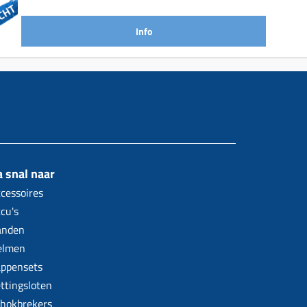
Info
 snal naar
cessoires
cu's
anden
elmen
ppensets
ttingsloten
hokbrekers