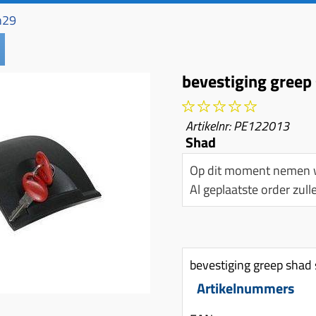
h29
bevestiging greep
Artikelnr:
PE122013
Shad
Op dit moment nemen w
Al geplaatste order zu
bevestiging greep sha
Artikelnummers