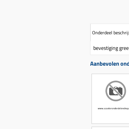
Onderdeel beschrij
bevestiging gre
Aanbevolen ond