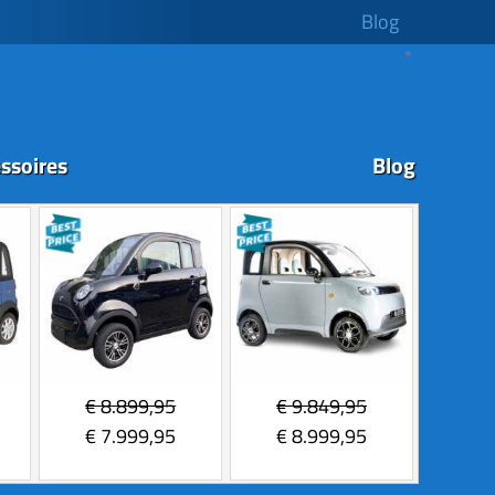
Blog
ssoires
Blog
€
8.899,95
€
9.849,95
€
7.999,95
€
8.999,95