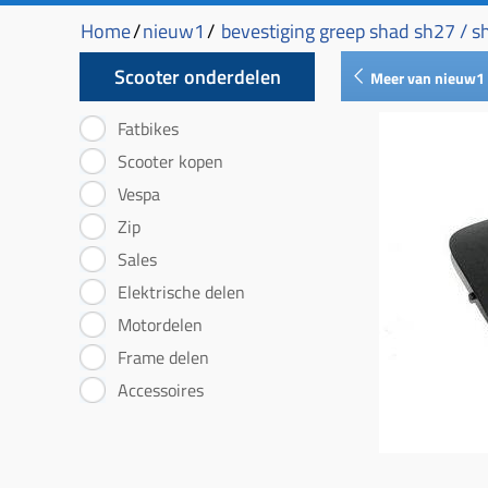
Home
/
nieuw1
/
bevestiging greep shad sh27 / s
Scooter onderdelen
Meer van nieuw1
Fatbikes
Scooter kopen
Vespa
Zip
Sales
Elektrische delen
Motordelen
Frame delen
Accessoires