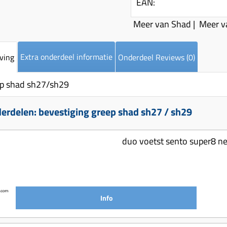
EAN:
Meer van Shad
|
Meer v
Extra onderdeel informatie
ving
Onderdeel Reviews (0)
ep shad sh27/sh29
erdelen: bevestiging greep shad sh27 / sh29
duo voetst sento super8 n
Info