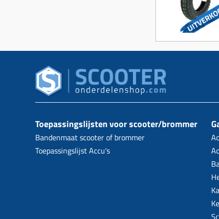
Toepassingslijsten voor scooter/brommer
Ga
Bandenmaat scooter of brommer
Ac
Toepassingslijst Accu's
Ac
B
H
Ka
Ke
Sc