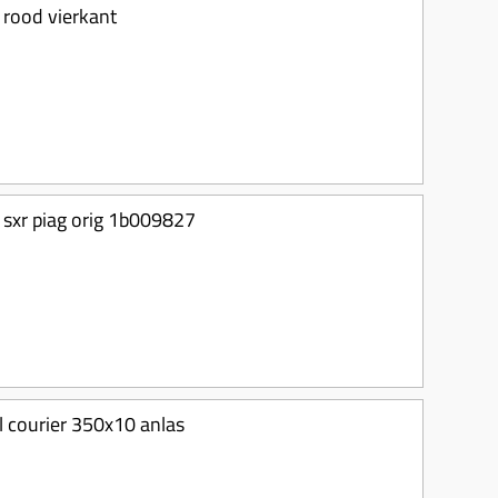
 rood vierkant
 sxr piag orig 1b009827
tl courier 350x10 anlas