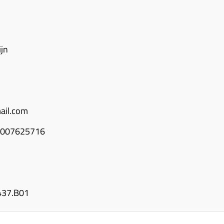
ijn
ail.com
0007625716
437.B01