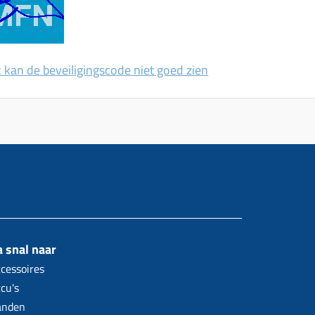
k kan de beveiligingscode niet goed zien
 snal naar
cessoires
cu's
anden