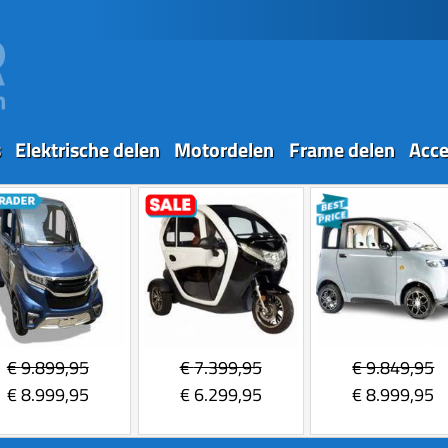
s
Elektrische delen
Motordelen
Frame delen
Acce
€
9.899,95
€
7.399,95
€
9.849,95
€
8.999,95
€
6.299,95
€
8.999,95