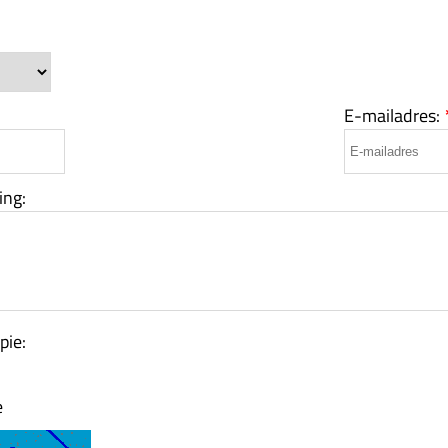
E-mailadres:
ing:
pie:
e