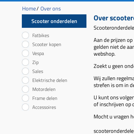
Home
/
Over ons
Over scoote
Scooter onderdelen
Scooteronderdele
Fatbikes
Aan de prijzen op
Scooter kopen
gelden niet de aa
Vespa
webshop.
Zip
Zoekt u geen onde
Sales
Wij zullen regelm
Elektrische delen
strefen is om in 
Motordelen
U kunt ons volge
Frame delen
of inschrijven op
Accessoires
Mocht u vragen h
scooteronderdel