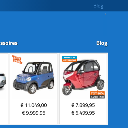
Blog
ssoires
Blog
€
11.049,00
€
7.899,95
€
9.999,95
€
6.499,95