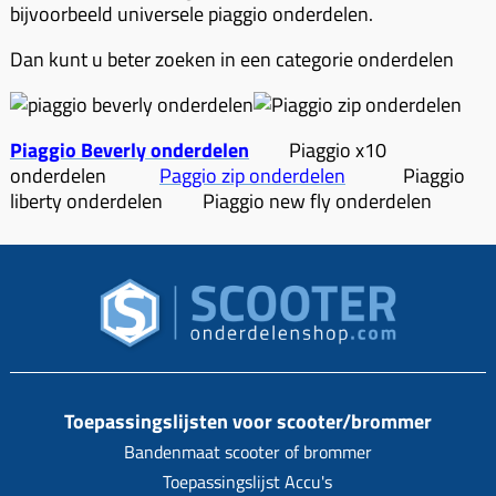
Bougie 4-takt
Cilinders (delen)
bijvoorbeeld universele piaggio onderdelen.
Achterremkabel
Achterdragers
Blog
Bougies (kap)
Cilinders kits
Balhoofd (delen)
Dan kunt u beter zoeken in een categorie onderdelen
Achterdragers opklapbaar
CDI
Cilinder koppen
Benzine (delen)
Achterdragers koffer
Claxon
Cilinder los
Contactsloten
Kettingslot ART 3
Piaggio Beverly onderdelen
Piaggio x10
Kabelboom
Drukveer
onderdelen
Paggio zip onderdelen
Piaggio
Digitale km-tellers
Kettingslot ART 4
liberty onderdelen Piaggio new fly onderdelen
Knipperlicht
Ketting
Dashboard
Beenkleden
Koplamp
Koppeling (delen)
Gashendel
Beugelslot
Lampen
Koppeling greep
Gaskabel
zadelseat
Lichtschakelaar
Koppeling handel
Kabels
Drager (delen)
Ontsteking
Krukassen
Kappen
Handvatten
Overige
Krukas (delen)
Kappenset
Toepassingslijsten voor scooter/brommer
Handschoenen
Startmotor
Lagers & keerringen
Bandenmaat scooter of brommer
km tellers
Helmen
Toepassingslijst Accu's
Startrelais
Luchtfilter elementen