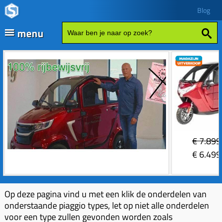
Blog
menu
Fatbikes
Scooter kopen
Vespa
Zip
Sales
€
7.899
Elektrische delen
€
6.499
Achterlicht
Motordelen
Bobine
Achter tandwielen
Op deze pagina vind u met een klik de onderdelen van
Frame delen
onderstaande piaggio types, let op niet alle onderdelen
Bougie 2-takt
Carburateurs (delen)
Achterbrug delen
Accessoires
voor een type zullen gevonden worden zoals