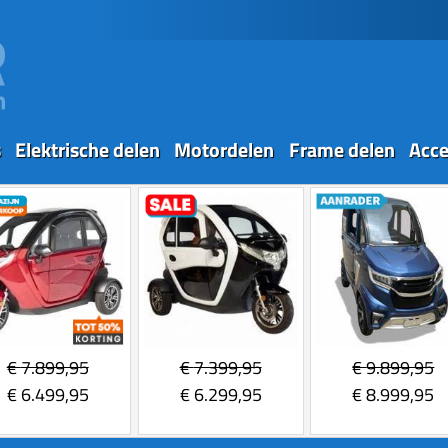
s
Elektrische delen
Motordelen
Frame delen
Acce
€
7.899,95
€
7.399,95
€
9.899,95
€
6.499,95
€
6.299,95
€
8.999,95