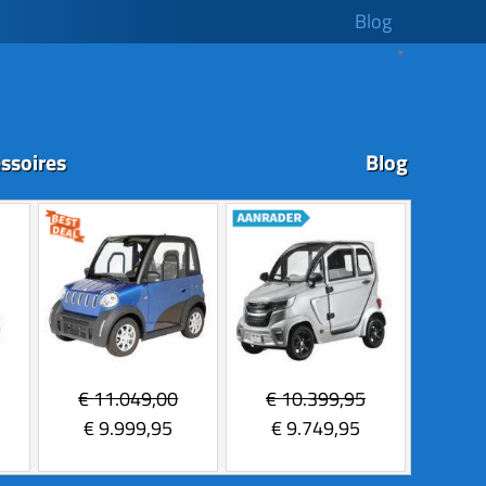
Blog
ssoires
Blog
€
11.049,00
€
10.399,95
€
9.999,95
€
9.749,95