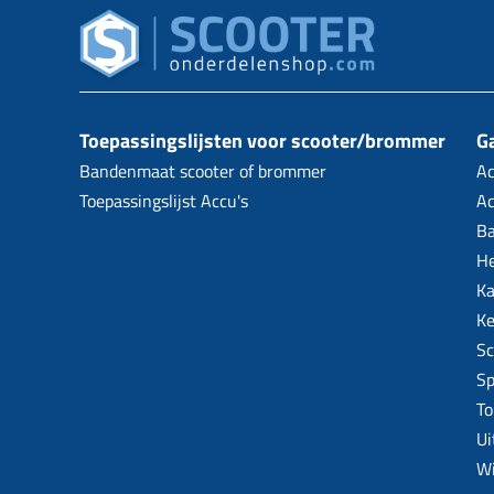
Toepassingslijsten voor scooter/brommer
Ga
Bandenmaat scooter of brommer
Ac
Toepassingslijst Accu's
Ac
B
H
Ka
Ke
Sc
Sp
To
Ui
W