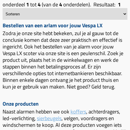
Uitlaat (delen)
onderdeel
1
tot
4
(van de
4
onderdelen). Resultaat:
1
Voordragers
Remsegmenten
Uitlaat bocht
Windschermen
Remklauw (delen)
Radiateur (delen)
Bestellen van een arlam voor jouw Vespa LX
Accessoires overig
Remschijven
Waterpomp (delen)
Zodra je onze site hebt bekeken, zul je al gauw tot de
Zadel
Voorrem kabel
conclusie komen dat deze zeer praktisch en effectief is
V-snaren
ingericht. Ook het bestellen van je alarm voor jouw
Gereedschap
Voorvork
Variorolsets
Vespa LX scoter via onze site is een peulenschil. Zoek je
Speednut
Wiel (delen)
product uit, plaats het in de winkelwagen en werk de
Pulley
stappen binnen het betalingsproces af. Er zijn
Zadel
Variateur (delen)
verschillende opties tot internetbankieren beschikbaar.
Standaard
Binnen enkele dagen ontvang je het product thuis en
Variokit
kun je er gebruik van maken. Niet goed? Geld terug.
Kickstart (delen)
Voor tandwielen
Zuigers
Onze producten
Naast alarmen hebben we ook
koffers
, achterdragers,
Origineel zuigers
led-verlichting,
sierbeugels
, velgen, voordragers en
Tomos opvoeren (kits)
windschermen te koop. Al deze producten voegen iets