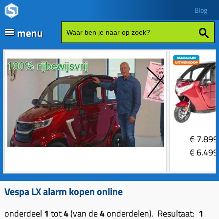
Blog
menu
Fatbikes
Scooter kopen
Vespa
Zip
Sales
€
7.899
Elektrische delen
€
6.499
Achterlicht
Motordelen
Bobine
Achter tandwielen
Vespa LX alarm kopen online
Frame delen
Bougie 2-takt
Carburateurs (delen)
Achterbrug delen
Accessoires
onderdeel
1
tot
4
(van de
4
onderdelen). Resultaat:
1