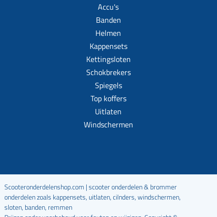
Accu's
Banden
Helmen
Kappensets
Kettingsloten
Schokbrekers
Spiegels
Top koffers
Uitlaten
Windschermen
Scooteronderdelenshop.com | scooter onderdelen & brommer
onderdelen zoals kappensets, uitlaten, cilnders, windschermen,
sloten, banden, remmen