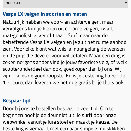
Uitlaat (delen)
Voordragers
Remsegmenten
Uitlaat bocht
Vespa LX velgen in soorten en maten
Windschermen
Remklauw (delen)
Natuurlijk hebben we voor- en achtervelgen, maar
Radiateur (delen)
Accessoires overig
Remschijven
vervolgens kun je kiezen uit chrome velgen, zwart
Waterpomp (delen)
mat/gepolijst, zilver of titaan. Surf maar naar de
Zadel
Voorrem kabel
betreffende Vespa LX velgen en je zult het ruime aanbod
V-snaren
Gereedschap
Voorvork
zien. Voor elke klant wat wils, al naar gelang de wensen
Variorolsets
en de prijs die deze er voor wil betalen. Maar een ding is
Speednut
Wiel (delen)
zeker: nergens ander vind je jouw favoriete velg, of welk
Pulley
scooteronderdeel dan ook, goedkoper dan bij ons. Wij
Zadel
Variateur (delen)
zijn in alles de goedkoopste. En is je bestelling boven de
Standaard
100 euro, dan leveren we het nog gratis bij je thuis ook.
Variokit
Kickstart (delen)
Voor tandwielen
Bespaar tijd
Zuigers
Door bij ons te bestellen bespaar je veel tijd. Om te
Origineel zuigers
beginnen hoef je de deur niet uit. Je surft door onze
webwinkel vanuit je luie stoel en maakt je keuze. De
Tomos opvoeren (kits)
bestelling is gemaakt met een paar simpele muisklikken.