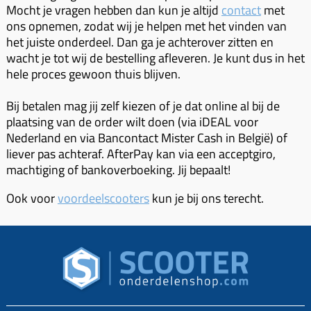
Koppeling compleet
Mocht je vragen hebben dan kun je altijd
contact
met
ons opnemen, zodat wij je helpen met het vinden van
Koppeling trekveer
het juiste onderdeel. Dan ga je achterover zitten en
Ketting / tandwiel
wacht je tot wij de bestelling afleveren. Je kunt dus in het
hele proces gewoon thuis blijven.
Koeling (delen)
Bij betalen mag jij zelf kiezen of je dat online al bij de
Overbrenging
plaatsing van de order wilt doen (via iDEAL voor
Nederland en via Bancontact Mister Cash in België) of
liever pas achteraf. AfterPay kan via een acceptgiro,
machtiging of bankoverboeking. Jij bepaalt!
Ook voor
voordeelscooters
kun je bij ons terecht.