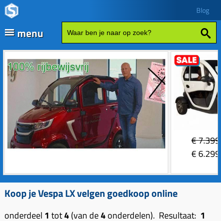
Blog
menu
Fatbikes
Scooter kopen
Vespa
Zip
Sales
€
7.399
Elektrische delen
€
6.299
Achterlicht
Motordelen
Bobine
Achter tandwielen
Koop je Vespa LX velgen goedkoop online
Frame delen
Bougie 2-takt
Carburateurs (delen)
Achterbrug delen
Accessoires
onderdeel
1
tot
4
(van de
4
onderdelen). Resultaat:
1