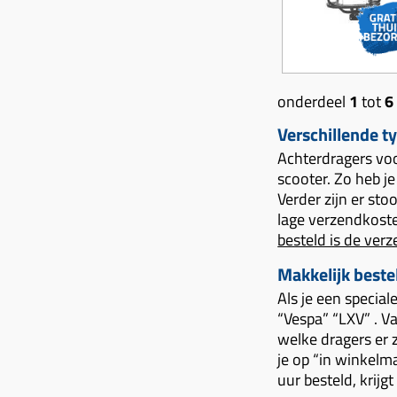
onderdeel
1
tot
6
Verschillende t
Achterdragers voor
scooter. Zo heb j
Verder zijn er sto
lage verzendkoste
besteld is de ver
Makkelijk beste
Als je een special
“Vespa” “LXV” . Va
welke dragers er zi
je op “in winkelm
uur besteld, krij