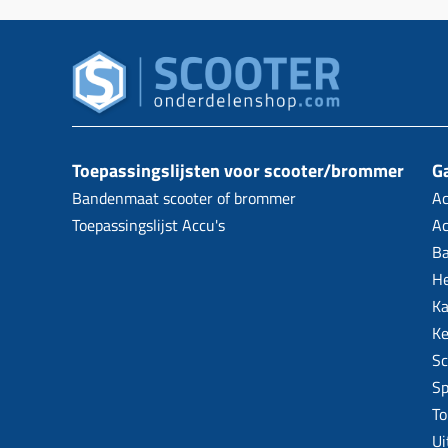
Toepassingslijsten voor scooter/brommer
Ga
Bandenmaat scooter of brommer
Ac
Toepassingslijst Accu's
Ac
B
H
Ka
Ke
Sc
Sp
To
Ui