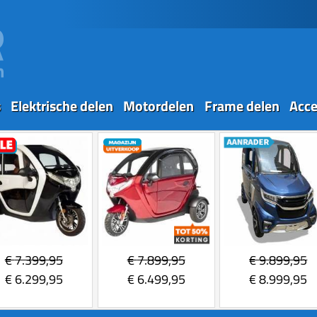
s
Elektrische delen
Motordelen
Frame delen
Acce
€
7.399,95
€
7.899,95
€
9.899,95
€
6.299,95
€
6.499,95
€
8.999,95