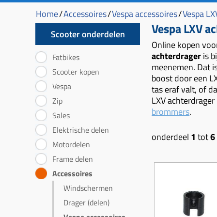
Home
/
Accessoires
/
Vespa accessoires
/
Vespa LX
Vespa LXV ac
Scooter onderdelen
Online kopen voor
achterdrager
is b
Fatbikes
meenemen. Dat is w
Scooter kopen
boost door een LXV
Vespa
tas eraf valt, of 
LXV achterdrager 
Zip
brommers
.
Sales
Elektrische delen
onderdeel
1
tot
6
Motordelen
Frame delen
Accessoires
Windschermen
Drager (delen)