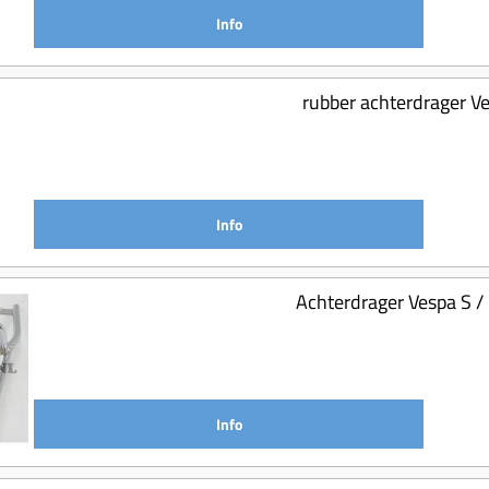
Info
rubber achterdrager Ve
Info
Achterdrager Vespa S /
Info