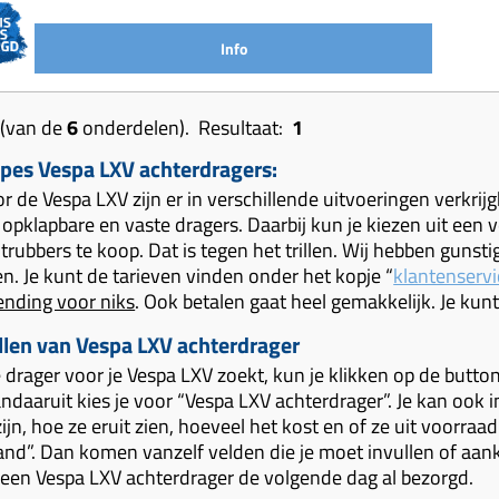
Info
(van de
6
onderdelen). Resultaat:
1
ypes Vespa LXV achterdragers:
 de Vespa LXV zijn er in verschillende uitvoeringen verkrijg
e opklapbare en vaste dragers. Daarbij kun je kiezen uit ee
otrubbers te koop. Dat is tegen het trillen. Wij hebben guns
n. Je kunt de tarieven vinden onder het kopje “
klantenservi
zending voor niks
. Ook betalen gaat heel gemakkelijk. Je kun
llen van Vespa LXV achterdrager
e drager voor je Vespa LXV zoekt, kun je klikken op de butto
ndaaruit kies je voor “Vespa LXV achterdrager”. Je kan ook i
jn, hoe ze eruit zien, hoeveel het kost en of ze uit voorraad d
and”. Dan komen vanzelf velden die je moet invullen of aank
gt een Vespa LXV achterdrager de volgende dag al bezorgd.