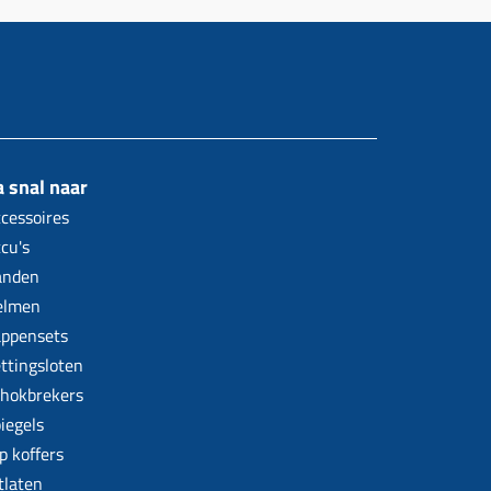
 snal naar
cessoires
cu's
anden
elmen
ppensets
ttingsloten
hokbrekers
iegels
p koffers
tlaten