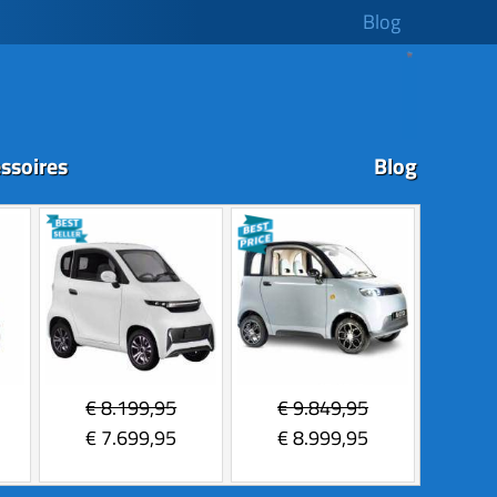
Blog
ssoires
Blog
€
8.199,95
€
9.849,95
€
7.699,95
€
8.999,95