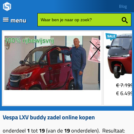
Blog
menu
Fatbikes
Scooter kopen
Vespa
Zip
Sales
€
7.199
Elektrische delen
€
6.499
Achterlicht
Motordelen
Bobine
Achter tandwielen
Vespa LXV buddy zadel online kopen
Frame delen
Bougie 2-takt
Carburateurs (delen)
Achterbrug delen
Accessoires
onderdeel
1
tot
19
(van de
19
onderdelen). Resultaat: