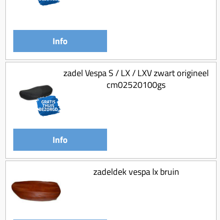
Koppeling compleet
Koppeling trekveer
Info
Ketting / tandwiel
Koeling (delen)
zadel Vespa S / LX / LXV zwart origineel
Overbrenging
cm02520100gs
Info
zadeldek vespa lx bruin