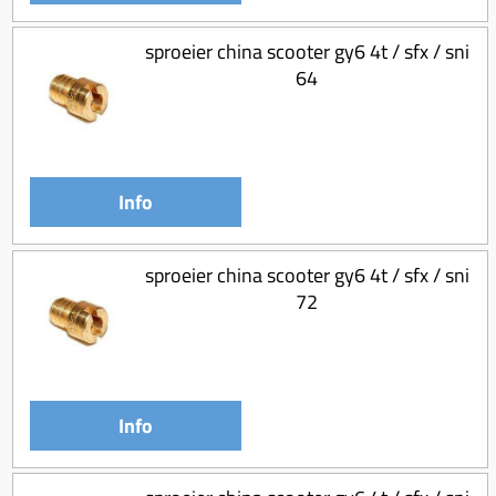
sproeier china scooter gy6 4t / sfx / sni
64
Info
sproeier china scooter gy6 4t / sfx / sni
72
Info