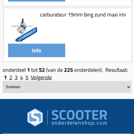
carburateur 19mm bing zund maxi imi
Info
onderdeel
1
tot
52
(van de
225
onderdelen). Resultaat:
1
2
3
4
5
Volgende