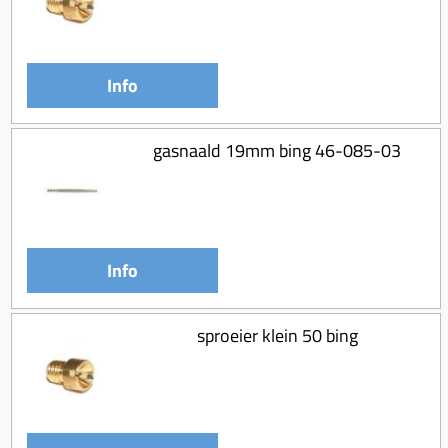
Koppeling compleet
Koppeling trekveer
Ketting / tandwiel
Info
Koeling (delen)
gasnaald 19mm bing 46-085-03
Overbrenging
Info
sproeier klein 50 bing