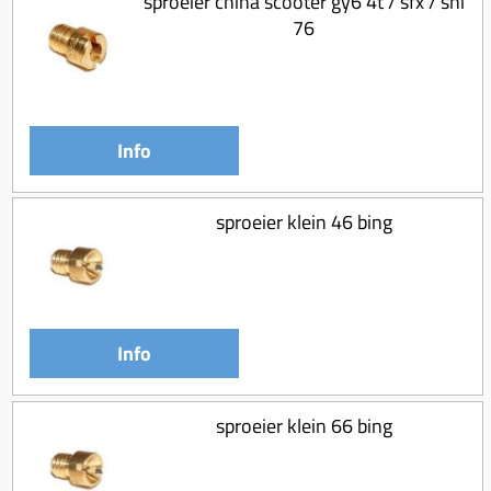
sproeier china scooter gy6 4t / sfx / sni
76
Info
sproeier klein 46 bing
Info
sproeier klein 66 bing