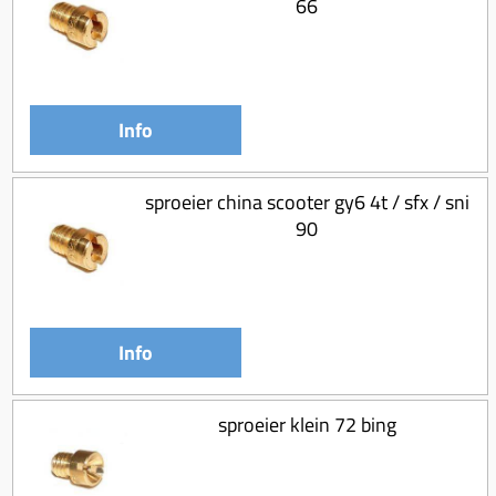
66
Info
sproeier china scooter gy6 4t / sfx / sni
90
Info
sproeier klein 72 bing