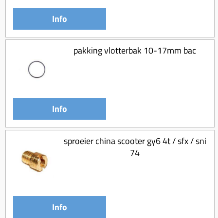
Info
pakking vlotterbak 10-17mm bac
Info
sproeier china scooter gy6 4t / sfx / sni
74
Info