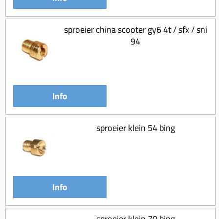
sproeier china scooter gy6 4t / sfx / sni
94
Info
sproeier klein 54 bing
Info
sproeier klein 70 bing