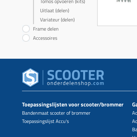
Tomos opvoeren (kits)
Uitlaat (delen)
Variateur (delen)
Frame delen
Accessoires
Toepassingslijsten voor scooter/brommer
Ga
Bandenmaat scooter of brommer
Ac
Toepassingslijst Accu's
Ac
B