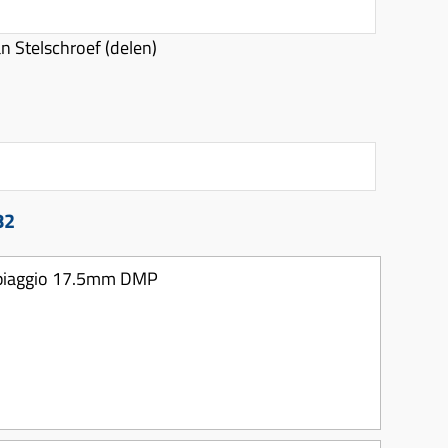
n Stelschroef (delen)
82
a piaggio 17.5mm DMP