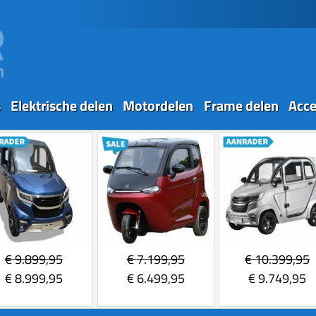
s
Elektrische delen
Motordelen
Frame delen
Acce
€
9.899,95
€
7.199,95
€
10.399,95
€
8.999,95
€
6.499,95
€
9.749,95