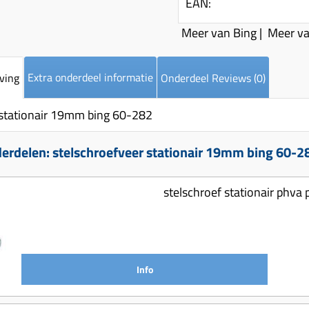
EAN:
Meer van Bing
|
Meer va
Extra onderdeel informatie
ving
Onderdeel Reviews (0)
 stationair 19mm bing 60-282
erdelen: stelschroefveer stationair 19mm bing 60-2
stelschroef stationair phv
Info