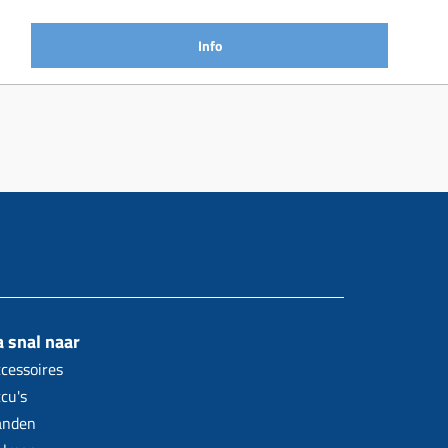
Info
 snal naar
cessoires
cu's
anden