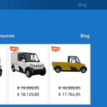
Blog
ssoires
Blog
€
19.999,95
€
18.999,95
€
18.129,85
€
17.764,95