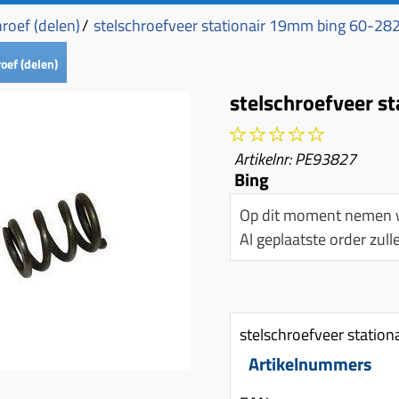
hroef (delen)
/
stelschroefveer stationair 19mm bing 60-28
oef (delen)
stelschroefveer s
Artikelnr:
PE93827
Bing
Op dit moment nemen w
Al geplaatste order zu
stelschroefveer statio
Artikelnummers