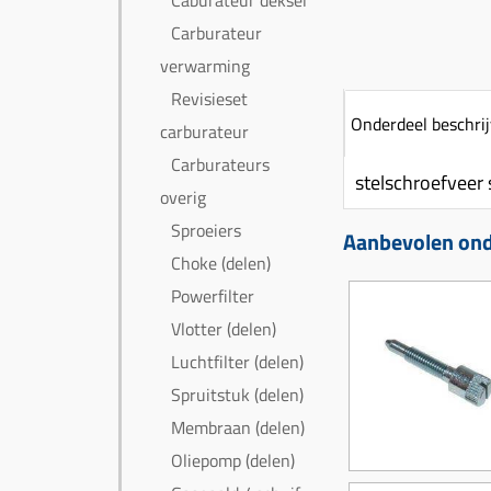
Caburateur deksel
Carburateur
verwarming
Revisieset
Onderdeel beschrij
carburateur
Carburateurs
stelschroefveer
overig
Sproeiers
Aanbevolen ond
Choke (delen)
Powerfilter
Vlotter (delen)
Luchtfilter (delen)
Spruitstuk (delen)
Membraan (delen)
Oliepomp (delen)