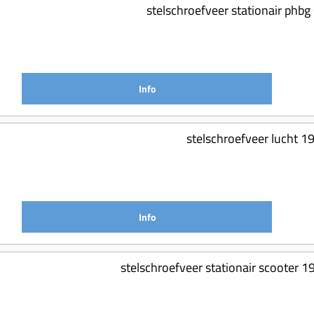
stelschroefveer stationair phbg
Info
stelschroefveer lucht 
Info
stelschroefveer stationair scooter 