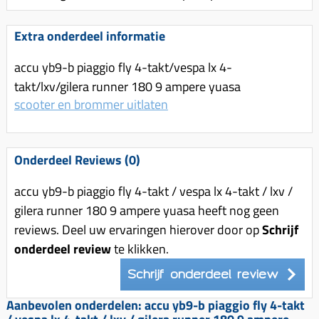
Uitlaat (delen)
Voordragers
Remsegmenten
Uitlaat bocht
Extra onderdeel informatie
Windschermen
Remklauw (delen)
Radiateur (delen)
Accessoires overig
Remschijven
accu yb9-b piaggio fly 4-takt/vespa lx 4-
Waterpomp (delen)
takt/lxv/gilera runner 180 9 ampere yuasa
Zadel
Voorrem kabel
scooter en brommer uitlaten
V-snaren
Gereedschap
Voorvork
Variorolsets
Speednut
Wiel (delen)
Pulley
Onderdeel Reviews (0)
Zadel
Variateur (delen)
accu yb9-b piaggio fly 4-takt / vespa lx 4-takt / lxv /
Standaard
Variokit
gilera runner 180 9 ampere yuasa heeft nog geen
Kickstart (delen)
Voor tandwielen
reviews. Deel uw ervaringen hierover door op
Schrijf
onderdeel review
te klikken.
Zuigers
Schrijf onderdeel review
Origineel zuigers
Tomos opvoeren (kits)
Aanbevolen onderdelen: accu yb9-b piaggio fly 4-takt