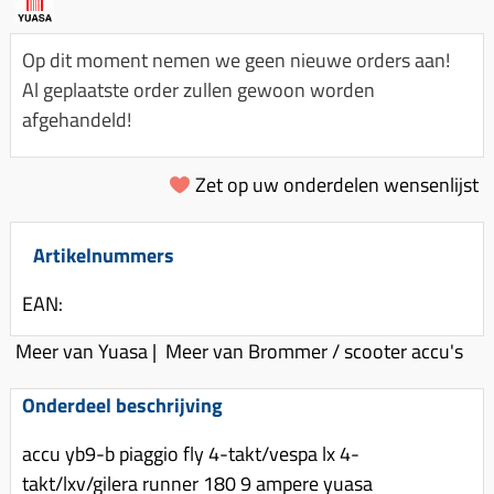
Km-teller aandrijving
Koffers
Spanningsregelaar
Luchtfilter (delen)
Km teller kabel
Kinderzitje (scooter)
Op dit moment nemen we geen nieuwe orders aan!
Toerenbegrenzer
Luchtfilter deksel
Kickstart deksel
Olie-onderhoudsmiddelen
Al geplaatste order zullen gewoon worden
Motor blokken
Remlichtschakelaar
afgehandeld!
Kickstartpedaal
Oppakbeugel
Membraan (delen)
Verlichting
Kickstart ronsel
Scooter alarm
Led verlichting
Zet op uw onderdelen wensenlijst
Motorblok (delen)
Schokbrekers
Scooterhoezen
Pakking (sets)
Spiegels
Scooter Kleding
Artikelnummers
Vlotterbak pakking
Stuurschakelaar
Crossbril
Powerfilter
EAN:
Stickers
Stuur (delen)
Schakel (delen)
Meer van Yuasa
|
Meer van Brommer / scooter accu's
Stuurslot
Remblokken
Sproeiers
Regenkleding
Rem (delen)
Onderdeel beschrijving
Spruitstuk (delen)
Rugsteun
Remgrepen en remhendels
accu yb9-b piaggio fly 4-takt/vespa lx 4-
Uitlaten compleet
Vespa accessoires
Remhevels
takt/lxv/gilera runner 180 9 ampere yuasa