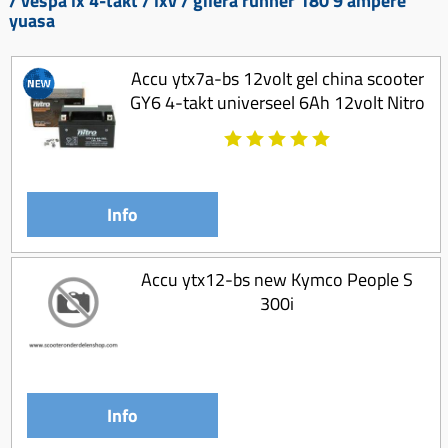
/ vespa lx 4-takt / lxv / gilera runner 180 9 ampere
Koppeling compleet
yuasa
Koppeling trekveer
Accu ytx7a-bs 12volt gel china scooter
Ketting / tandwiel
GY6 4-takt universeel 6Ah 12volt Nitro
Koeling (delen)
Overbrenging
Info
Accu ytx12-bs new Kymco People S
300i
Info