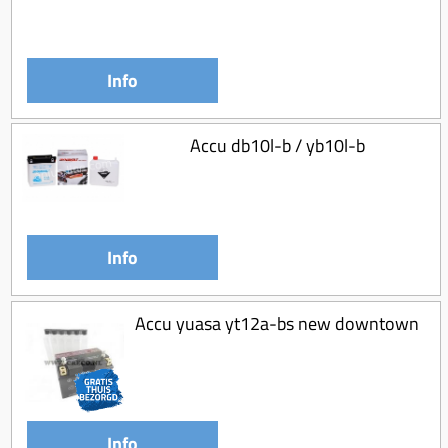
Koppeling compleet
Koppeling trekveer
Info
Ketting / tandwiel
Koeling (delen)
Accu db10l-b / yb10l-b
Overbrenging
Info
Accu yuasa yt12a-bs new downtown
Info