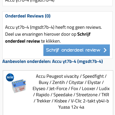
Uitlaat (delen)
Voordragers
Remsegmenten
Uitlaat bocht
Windschermen
Remklauw (delen)
Onderdeel Reviews (0)
Radiateur (delen)
Accessoires overig
Remschijven
Accu yt7b-4 (mgsdt7b-4) heeft nog geen reviews.
Waterpomp (delen)
Zadel
Voorrem kabel
Deel uw ervaringen hierover door op
Schrijf
V-snaren
onderdeel review
te klikken.
Gereedschap
Voorvork
Variorolsets
Speednut
Schrijf onderdeel review
Wiel (delen)
Pulley
Zadel
Aanbevolen onderdelen: Accu yt7b-4 (mgsdt7b-4)
Variateur (delen)
Standaard
Variokit
Accu Peugeot vivacity / Speedfight /
Kickstart (delen)
Buxy / Zentih / Citystar / Elystar /
Voor tandwielen
Elyseo / Jet-Force / Fox / Looxer / Ludix
Zuigers
/ Rapido / Speedake / Streetzone / TKR
Origineel zuigers
/ Trekker / Kisbee / V-Clic 2-takt yb4l-b
Yuasa 12v 4a
Tomos opvoeren (kits)