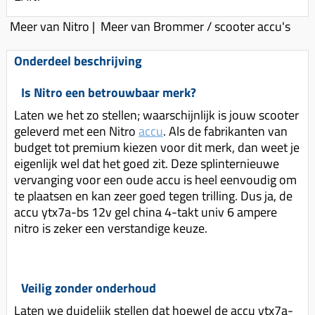
Koppeling compleet
Meer van Nitro
|
Meer van Brommer / scooter accu's
Koppeling trekveer
Ketting / tandwiel
Onderdeel beschrijving
Koeling (delen)
Is Nitro een betrouwbaar merk?
Overbrenging
Laten we het zo stellen; waarschijnlijk is jouw scooter
geleverd met een Nitro
accu
. Als de fabrikanten van
budget tot premium kiezen voor dit merk, dan weet je
eigenlijk wel dat het goed zit. Deze splinternieuwe
vervanging voor een oude accu is heel eenvoudig om
te plaatsen en kan zeer goed tegen trilling. Dus ja, de
accu ytx7a-bs 12v gel china 4-takt univ 6 ampere
nitro is zeker een verstandige keuze.
Veilig zonder onderhoud
Laten we duidelijk stellen dat hoewel de accu ytx7a-