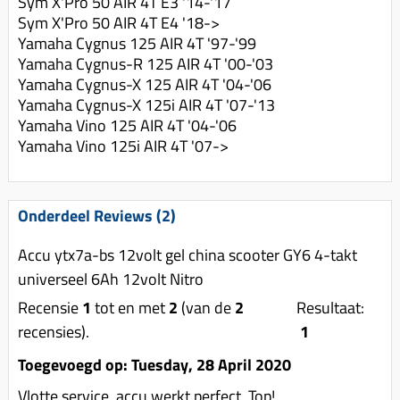
Sym X'Pro 50 AIR 4T E3 '14-'17
Sym X'Pro 50 AIR 4T E4 '18->
Yamaha Cygnus 125 AIR 4T '97-'99
Yamaha Cygnus-R 125 AIR 4T '00-'03
Yamaha Cygnus-X 125 AIR 4T '04-'06
Yamaha Cygnus-X 125i AIR 4T '07-'13
Yamaha Vino 125 AIR 4T '04-'06
Yamaha Vino 125i AIR 4T '07->
Onderdeel Reviews (2)
Accu ytx7a-bs 12volt gel china scooter GY6 4-takt
universeel 6Ah 12volt Nitro
Recensie
1
tot en met
2
(van de
2
Resultaat:
recensies).
1
Toegevoegd op: Tuesday, 28 April 2020
Vlotte service, accu werkt perfect, Top!