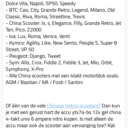
Dolce Vita, Napoli, SP50, Speedy
- BTC: Ceo, City, Grande Retro, Legend, Milano, Old
Classic, Riva, Roma, Streetline, Trevis
- China Scooter: lx, s, Elegance, Filly, Grande Retro, Jet
Ten, Pico, Z2000
- Iva: Lux, Roma, Venice, Venti
- Kymco: Agility, Like, New Sento, People S, Super 8
Street, VP 50
- Peugeot: Django, Tweet
- Sym: Allo, Crox, Fiddle 2, Fiddle 3, Jet, Mio, Orbit,
Symphony, X-Pro
- Alle China scooters met een 4takt motorblok zoals:
AGM / Baotian / IVA / Fosti / Santini
Of één van de vele
Chinese (retro) scooters?
Dan kun
je met een gerust hart de accu ytx7a-bs 12v gel china
4-takt univ 6 ampere nitro kopen. Is niet alleen de
accu maar ook de scooter aan vervanging toe? Kijk