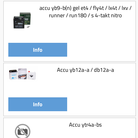
accu yb9-b(n) gel et4 / fly4t / lx4t / lxv /
runner / run180 / s 4-takt nitro
Info
Accu yb12a-a / db12a-a
Info
Accu ytr4a-bs