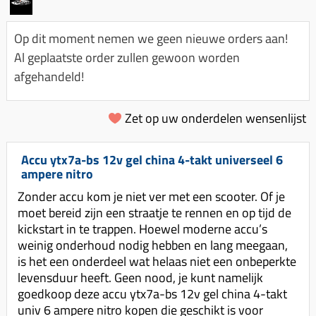
Km-teller aandrijving
Koffers
Spanningsregelaar
Luchtfilter (delen)
Km teller kabel
Kinderzitje (scooter)
Op dit moment nemen we geen nieuwe orders aan!
Toerenbegrenzer
Luchtfilter deksel
Kickstart deksel
Olie-onderhoudsmiddelen
Al geplaatste order zullen gewoon worden
Motor blokken
Remlichtschakelaar
afgehandeld!
Kickstartpedaal
Oppakbeugel
Membraan (delen)
Verlichting
Kickstart ronsel
Scooter alarm
Led verlichting
Zet op uw onderdelen wensenlijst
Motorblok (delen)
Schokbrekers
Scooterhoezen
Pakking (sets)
Spiegels
Scooter Kleding
Accu ytx7a-bs 12v gel china 4-takt universeel 6
Vlotterbak pakking
ampere nitro
Stuurschakelaar
Crossbril
Powerfilter
Zonder accu kom je niet ver met een scooter. Of je
Stickers
Stuur (delen)
moet bereid zijn een straatje te rennen en op tijd de
Schakel (delen)
Stuurslot
kickstart in te trappen. Hoewel moderne accu’s
Remblokken
Sproeiers
weinig onderhoud nodig hebben en lang meegaan,
Regenkleding
Rem (delen)
is het een onderdeel wat helaas niet een onbeperkte
Spruitstuk (delen)
levensduur heeft. Geen nood, je kunt namelijk
Rugsteun
Remgrepen en remhendels
Uitlaten compleet
goedkoop deze accu ytx7a-bs 12v gel china 4-takt
Vespa accessoires
Remhevels
univ 6 ampere nitro kopen die geschikt is voor