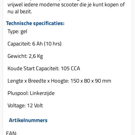
Uitlaat (delen)
vrijwel iedere moderne scooter die je kunt kopen of
Voordragers
Remsegmenten
nu al bezit.
Uitlaat bocht
Windschermen
Remklauw (delen)
Radiateur (delen)
Technische specificaties:
Accessoires overig
Remschijven
Type: gel
Waterpomp (delen)
Zadel
Voorrem kabel
Capaciteit: 6 Ah (10 hrs)
V-snaren
Gereedschap
Voorvork
Variorolsets
Gewicht: 2,6 Kg
Speednut
Wiel (delen)
Pulley
Koude Start Capaciteit: 105 CCA
Zadel
Variateur (delen)
Lengte x Breedte x Hoogte: 150 x 80 x 90 mm
Standaard
Variokit
Pluspool: Linkerzijde
Kickstart (delen)
Voor tandwielen
Voltage: 12 Volt
Zuigers
Origineel zuigers
Artikelnummers
Tomos opvoeren (kits)
EAN: