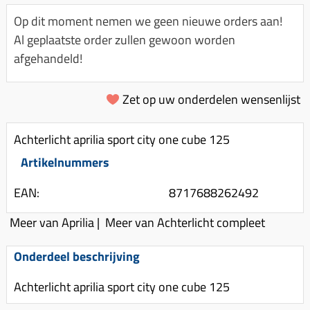
Km-teller aandrijving
Koffers
Spanningsregelaar
Op dit moment nemen we geen nieuwe orders aan!
Luchtfilter (delen)
Km teller kabel
Kinderzitje (scooter)
Al geplaatste order zullen gewoon worden
Toerenbegrenzer
Luchtfilter deksel
Kickstart deksel
Olie-onderhoudsmiddelen
afgehandeld!
Motor blokken
Remlichtschakelaar
Kickstartpedaal
Oppakbeugel
Membraan (delen)
Verlichting
Zet op uw onderdelen wensenlijst
Kickstart ronsel
Scooter alarm
Led verlichting
Motorblok (delen)
Schokbrekers
Scooterhoezen
Achterlicht aprilia sport city one cube 125
Pakking (sets)
Spiegels
Scooter Kleding
Artikelnummers
Vlotterbak pakking
Stuurschakelaar
Crossbril
Powerfilter
EAN:
8717688262492
Stickers
Stuur (delen)
Schakel (delen)
Meer van Aprilia
|
Meer van Achterlicht compleet
Stuurslot
Remblokken
Sproeiers
Regenkleding
Rem (delen)
Onderdeel beschrijving
Spruitstuk (delen)
Rugsteun
Remgrepen en remhendels
Achterlicht aprilia sport city one cube 125
Uitlaten compleet
Vespa accessoires
Remhevels