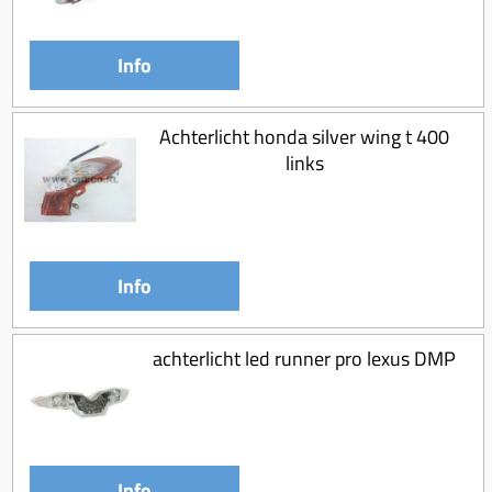
Koppeling compleet
Koppeling trekveer
Info
Ketting / tandwiel
Koeling (delen)
Achterlicht honda silver wing t 400
links
Overbrenging
Info
achterlicht led runner pro lexus DMP
Info