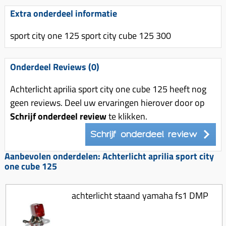
Uitlaat (delen)
Voordragers
Remsegmenten
Extra onderdeel informatie
Uitlaat bocht
Windschermen
Remklauw (delen)
sport city one 125 sport city cube 125 300
Radiateur (delen)
Accessoires overig
Remschijven
Waterpomp (delen)
Zadel
Voorrem kabel
Onderdeel Reviews (0)
V-snaren
Gereedschap
Voorvork
Achterlicht aprilia sport city one cube 125 heeft nog
Variorolsets
Speednut
Wiel (delen)
geen reviews. Deel uw ervaringen hierover door op
Pulley
Schrijf onderdeel review
te klikken.
Zadel
Variateur (delen)
Schrijf onderdeel review
Standaard
Variokit
Kickstart (delen)
Aanbevolen onderdelen: Achterlicht aprilia sport city
Voor tandwielen
one cube 125
Zuigers
achterlicht staand yamaha fs1 DMP
Origineel zuigers
Tomos opvoeren (kits)