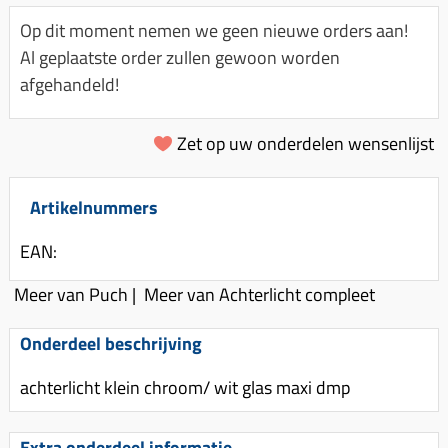
Km-teller aandrijving
Koffers
Spanningsregelaar
Op dit moment nemen we geen nieuwe orders aan!
Luchtfilter (delen)
Km teller kabel
Kinderzitje (scooter)
Al geplaatste order zullen gewoon worden
Toerenbegrenzer
Luchtfilter deksel
Kickstart deksel
Olie-onderhoudsmiddelen
afgehandeld!
Motor blokken
Remlichtschakelaar
Kickstartpedaal
Oppakbeugel
Membraan (delen)
Verlichting
Zet op uw onderdelen wensenlijst
Kickstart ronsel
Scooter alarm
Led verlichting
Motorblok (delen)
Schokbrekers
Scooterhoezen
Pakking (sets)
Artikelnummers
Spiegels
Scooter Kleding
Vlotterbak pakking
EAN:
Stuurschakelaar
Crossbril
Powerfilter
Stickers
Stuur (delen)
Meer van Puch
|
Meer van Achterlicht compleet
Schakel (delen)
Stuurslot
Remblokken
Onderdeel beschrijving
Sproeiers
Regenkleding
Rem (delen)
Spruitstuk (delen)
achterlicht klein chroom/ wit glas maxi dmp
Rugsteun
Remgrepen en remhendels
Uitlaten compleet
Vespa accessoires
Remhevels
Extra onderdeel informatie