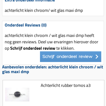
Uitlaat (delen)
Voordragers
Remsegmenten
Uitlaat bocht
achterlicht klein chroom/ wit glas maxi dmp
Windschermen
Remklauw (delen)
Radiateur (delen)
Accessoires overig
Remschijven
Onderdeel Reviews (0)
Waterpomp (delen)
Zadel
Voorrem kabel
V-snaren
achterlicht klein chroom / wit glas maxi dmp heeft
Gereedschap
Voorvork
nog geen reviews. Deel uw ervaringen hierover door
Variorolsets
Speednut
Wiel (delen)
op
Schrijf onderdeel review
te klikken.
Pulley
Zadel
Schrijf onderdeel review
Variateur (delen)
Standaard
Aanbevolen onderdelen: achterlicht klein chroom / wit
Variokit
glas maxi dmp
Kickstart (delen)
Voor tandwielen
Zuigers
Achterlicht rubber tomos a3
Origineel zuigers
Tomos opvoeren (kits)