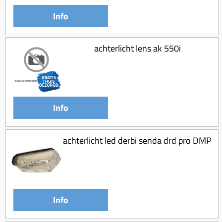
Koppeling compleet
Info
Koppeling trekveer
Ketting / tandwiel
achterlicht lens ak 550i
Koeling (delen)
Overbrenging
Info
achterlicht led derbi senda drd pro DMP
Info