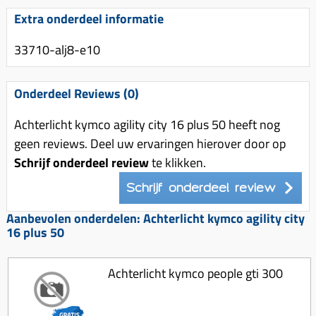
Uitlaat (delen)
Voordragers
Remsegmenten
Extra onderdeel informatie
Uitlaat bocht
Windschermen
Remklauw (delen)
33710-alj8-e10
Radiateur (delen)
Accessoires overig
Remschijven
Waterpomp (delen)
Zadel
Voorrem kabel
Onderdeel Reviews (0)
V-snaren
Gereedschap
Voorvork
Achterlicht kymco agility city 16 plus 50 heeft nog
Variorolsets
Speednut
Wiel (delen)
geen reviews. Deel uw ervaringen hierover door op
Pulley
Schrijf onderdeel review
te klikken.
Zadel
Variateur (delen)
Schrijf onderdeel review
Standaard
Variokit
Kickstart (delen)
Aanbevolen onderdelen: Achterlicht kymco agility city
Voor tandwielen
16 plus 50
Zuigers
Achterlicht kymco people gti 300
Origineel zuigers
Tomos opvoeren (kits)