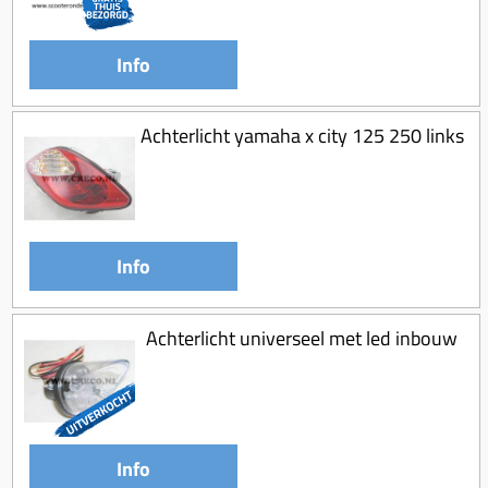
Koppeling compleet
Koppeling trekveer
Info
Ketting / tandwiel
Koeling (delen)
Achterlicht yamaha x city 125 250 links
Overbrenging
Info
Achterlicht universeel met led inbouw
Info