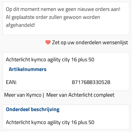
Km-teller aandrijving
Koffers
Spanningsregelaar
Op dit moment nemen we geen nieuwe orders aan!
Luchtfilter (delen)
Km teller kabel
Kinderzitje (scooter)
Al geplaatste order zullen gewoon worden
Toerenbegrenzer
Luchtfilter deksel
Kickstart deksel
Olie-onderhoudsmiddelen
afgehandeld!
Motor blokken
Remlichtschakelaar
Kickstartpedaal
Oppakbeugel
Membraan (delen)
Verlichting
Zet op uw onderdelen wensenlijst
Kickstart ronsel
Scooter alarm
Led verlichting
Motorblok (delen)
Schokbrekers
Scooterhoezen
Achterlicht kymco agility city 16 plus 50
Pakking (sets)
Spiegels
Scooter Kleding
Artikelnummers
Vlotterbak pakking
Stuurschakelaar
Crossbril
Powerfilter
EAN:
8717688330528
Stickers
Stuur (delen)
Schakel (delen)
Meer van Kymco
|
Meer van Achterlicht compleet
Stuurslot
Remblokken
Sproeiers
Regenkleding
Rem (delen)
Onderdeel beschrijving
Spruitstuk (delen)
Rugsteun
Remgrepen en remhendels
Achterlicht kymco agility city 16 plus 50
Uitlaten compleet
Vespa accessoires
Remhevels