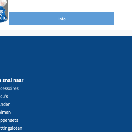
Info
 snal naar
cessoires
cu's
anden
elmen
ppensets
ttingsloten