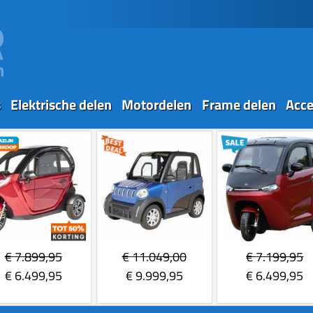
s
Elektrische delen
Motordelen
Frame delen
Acce
€
7.899,95
€
11.049,00
€
7.199,95
€
6.499,95
€
9.999,95
€
6.499,95