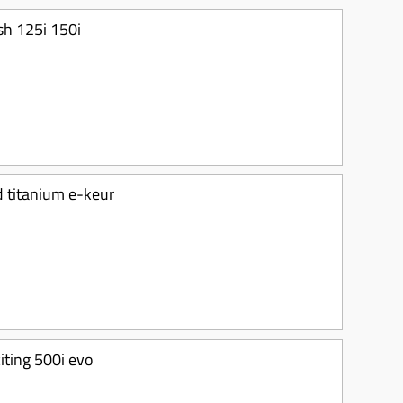
sh 125i 150i
ed titanium e-keur
iting 500i evo