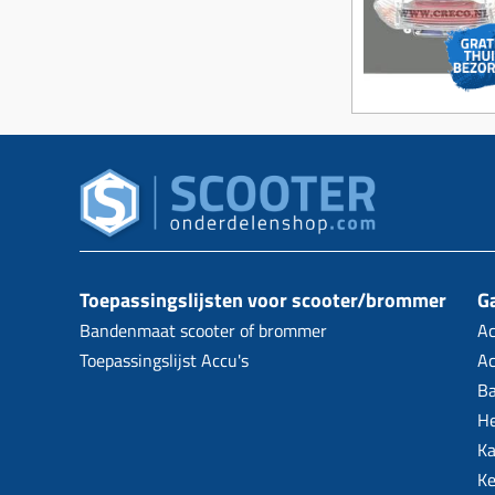
Toepassingslijsten voor scooter/brommer
Ga
Bandenmaat scooter of brommer
Ac
Toepassingslijst Accu's
Ac
B
H
Ka
Ke