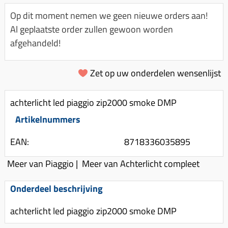
Km-teller aandrijving
Koffers
Spanningsregelaar
Op dit moment nemen we geen nieuwe orders aan!
Luchtfilter (delen)
Km teller kabel
Kinderzitje (scooter)
Al geplaatste order zullen gewoon worden
Toerenbegrenzer
Luchtfilter deksel
Kickstart deksel
Olie-onderhoudsmiddelen
afgehandeld!
Motor blokken
Remlichtschakelaar
Kickstartpedaal
Oppakbeugel
Membraan (delen)
Verlichting
Zet op uw onderdelen wensenlijst
Kickstart ronsel
Scooter alarm
Led verlichting
Motorblok (delen)
Schokbrekers
Scooterhoezen
achterlicht led piaggio zip2000 smoke DMP
Pakking (sets)
Spiegels
Scooter Kleding
Artikelnummers
Vlotterbak pakking
Stuurschakelaar
Crossbril
Powerfilter
EAN:
8718336035895
Stickers
Stuur (delen)
Schakel (delen)
Meer van Piaggio
|
Meer van Achterlicht compleet
Stuurslot
Remblokken
Sproeiers
Regenkleding
Rem (delen)
Onderdeel beschrijving
Spruitstuk (delen)
Rugsteun
Remgrepen en remhendels
achterlicht led piaggio zip2000 smoke DMP
Uitlaten compleet
Vespa accessoires
Remhevels