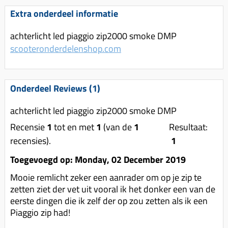
Uitlaat (delen)
Voordragers
Remsegmenten
Extra onderdeel informatie
Uitlaat bocht
Windschermen
Remklauw (delen)
achterlicht led piaggio zip2000 smoke DMP
Radiateur (delen)
Accessoires overig
Remschijven
scooteronderdelenshop.com
Waterpomp (delen)
Zadel
Voorrem kabel
V-snaren
Gereedschap
Voorvork
Onderdeel Reviews (1)
Variorolsets
Speednut
Wiel (delen)
Pulley
achterlicht led piaggio zip2000 smoke DMP
Zadel
Recensie
Variateur (delen)
1
tot en met
1
(van de
1
Resultaat:
Standaard
recensies).
1
Variokit
Kickstart (delen)
Toegevoegd op: Monday, 02 December 2019
Voor tandwielen
Mooie remlicht zeker een aanrader om op je zip te
Zuigers
zetten ziet der vet uit vooral ik het donker een van de
Origineel zuigers
eerste dingen die ik zelf der op zou zetten als ik een
Piaggio zip had!
Tomos opvoeren (kits)