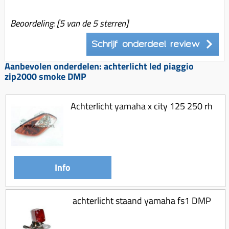
Koppeling compleet
Beoordeling:
[
5
van de 5 sterren]
Koppeling trekveer
Ketting / tandwiel
Schrijf onderdeel review
Koeling (delen)
Aanbevolen onderdelen: achterlicht led piaggio
zip2000 smoke DMP
Overbrenging
Achterlicht yamaha x city 125 250 rh
Info
achterlicht staand yamaha fs1 DMP