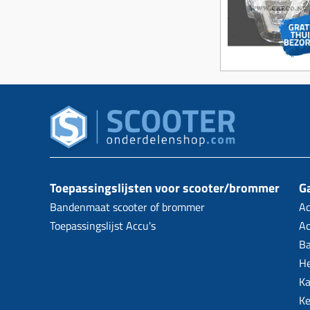
Toepassingslijsten voor scooter/brommer
Ga
Bandenmaat scooter of brommer
Ac
Toepassingslijst Accu's
Ac
B
H
Ka
Ke