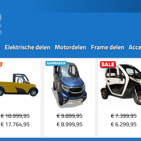
s
Elektrische delen
Motordelen
Frame delen
Acce
€
18.999,95
€
9.899,95
€
7.399,95
€
17.764,95
€
8.999,95
€
6.299,95