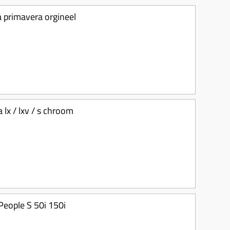
a primavera orgineel
 lx / lxv / s chroom
People S 50i 150i