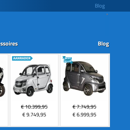
Blog
ssoires
Blog
€
10.399,95
€
7.749,95
€
9.749,95
€
6.999,95