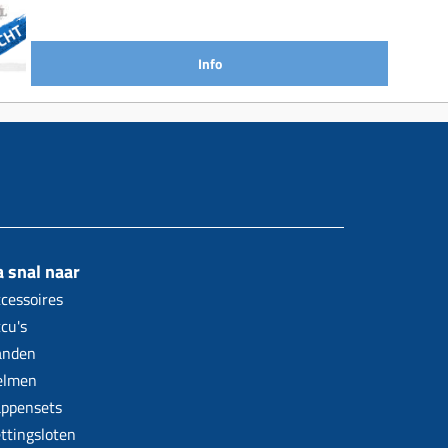
Info
 snal naar
cessoires
cu's
anden
elmen
ppensets
ttingsloten