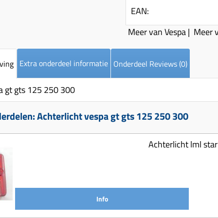
EAN:
Meer van Vespa
|
Meer v
Extra onderdeel informatie
ving
Onderdeel Reviews (0)
a gt gts 125 250 300
rdelen: Achterlicht vespa gt gts 125 250 300
Achterlicht lml sta
Info