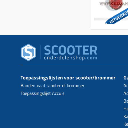
Toepassingslijsten voor scooter/brommer
Ga
Bandenmaat scooter of brommer
Ac
Toepassingslijst Accu's
Ac
B
H
Ka
Ke