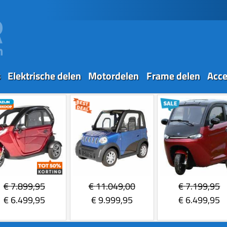
s
Elektrische delen
Motordelen
Frame delen
Acce
€
7.899,95
€
11.049,00
€
7.199,95
€
6.499,95
€
9.999,95
€
6.499,95