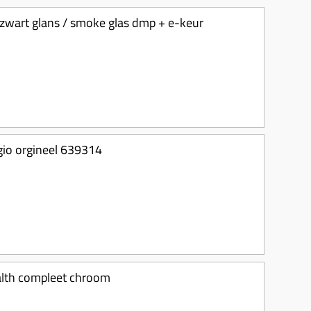
d zwart glans / smoke glas dmp + e-keur
ggio orgineel 639314
ealth compleet chroom