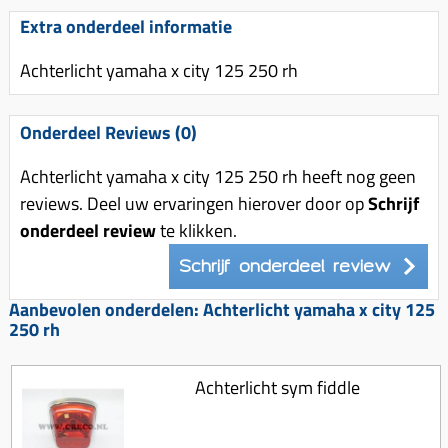
Uitlaat (delen)
Voordragers
Remsegmenten
Extra onderdeel informatie
Uitlaat bocht
Windschermen
Remklauw (delen)
Achterlicht yamaha x city 125 250 rh
Radiateur (delen)
Accessoires overig
Remschijven
Waterpomp (delen)
Zadel
Voorrem kabel
Onderdeel Reviews (0)
V-snaren
Gereedschap
Voorvork
Achterlicht yamaha x city 125 250 rh heeft nog geen
Variorolsets
Speednut
Wiel (delen)
reviews. Deel uw ervaringen hierover door op
Schrijf
Pulley
onderdeel review
te klikken.
Zadel
Variateur (delen)
Schrijf onderdeel review
Standaard
Variokit
Kickstart (delen)
Aanbevolen onderdelen: Achterlicht yamaha x city 125
Voor tandwielen
250 rh
Zuigers
Achterlicht sym fiddle
Origineel zuigers
Tomos opvoeren (kits)