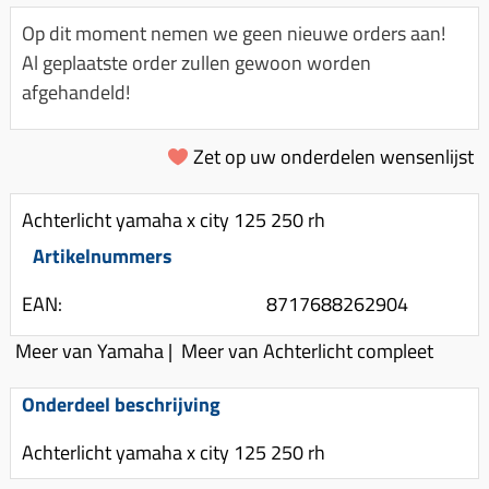
Km-teller aandrijving
Koffers
Spanningsregelaar
Op dit moment nemen we geen nieuwe orders aan!
Luchtfilter (delen)
Km teller kabel
Kinderzitje (scooter)
Al geplaatste order zullen gewoon worden
Toerenbegrenzer
Luchtfilter deksel
Kickstart deksel
Olie-onderhoudsmiddelen
afgehandeld!
Motor blokken
Remlichtschakelaar
Kickstartpedaal
Oppakbeugel
Membraan (delen)
Verlichting
Zet op uw onderdelen wensenlijst
Kickstart ronsel
Scooter alarm
Led verlichting
Motorblok (delen)
Schokbrekers
Scooterhoezen
Achterlicht yamaha x city 125 250 rh
Pakking (sets)
Spiegels
Scooter Kleding
Artikelnummers
Vlotterbak pakking
Stuurschakelaar
Crossbril
Powerfilter
EAN:
8717688262904
Stickers
Stuur (delen)
Schakel (delen)
Meer van Yamaha
|
Meer van Achterlicht compleet
Stuurslot
Remblokken
Sproeiers
Regenkleding
Rem (delen)
Onderdeel beschrijving
Spruitstuk (delen)
Rugsteun
Remgrepen en remhendels
Achterlicht yamaha x city 125 250 rh
Uitlaten compleet
Vespa accessoires
Remhevels