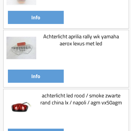
Koppeling compleet
Koppeling trekveer
Info
Ketting / tandwiel
Koeling (delen)
Achterlicht aprilia rally wk yamaha
aerox lexus met led
Overbrenging
Info
achterlicht led rood / smoke zwarte
rand china lx / napoli / agm vx50agm