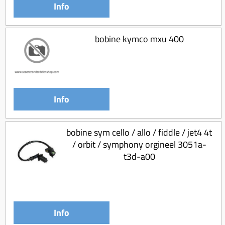
Koppeling compleet
Info
Koppeling trekveer
bobine kymco mxu 400
Ketting / tandwiel
Koeling (delen)
Overbrenging
Info
bobine sym cello / allo / fiddle / jet4 4t
/ orbit / symphony orgineel 3051a-
t3d-a00
Info