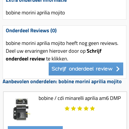
Uitlaat (delen)
Voordragers
Remsegmenten
Uitlaat bocht
bobine morini aprilia mojito
Windschermen
Remklauw (delen)
Radiateur (delen)
Accessoires overig
Remschijven
Onderdeel Reviews (0)
Waterpomp (delen)
Zadel
Voorrem kabel
V-snaren
bobine morini aprilia mojito heeft nog geen reviews.
Gereedschap
Voorvork
Deel uw ervaringen hierover door op
Schrijf
Variorolsets
Speednut
Wiel (delen)
onderdeel review
te klikken.
Pulley
Zadel
Schrijf onderdeel review
Variateur (delen)
Standaard
Aanbevolen onderdelen: bobine morini aprilia mojito
Variokit
Kickstart (delen)
Voor tandwielen
bobine / cdi minarelli aprilia am6 DMP
Zuigers
Origineel zuigers
Tomos opvoeren (kits)