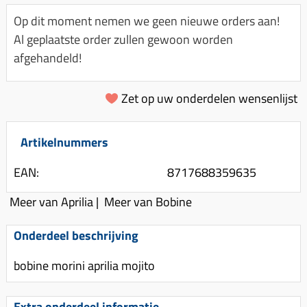
Km-teller aandrijving
Koffers
Spanningsregelaar
Op dit moment nemen we geen nieuwe orders aan!
Luchtfilter (delen)
Km teller kabel
Kinderzitje (scooter)
Al geplaatste order zullen gewoon worden
Toerenbegrenzer
Luchtfilter deksel
Kickstart deksel
Olie-onderhoudsmiddelen
afgehandeld!
Motor blokken
Remlichtschakelaar
Kickstartpedaal
Oppakbeugel
Membraan (delen)
Verlichting
Zet op uw onderdelen wensenlijst
Kickstart ronsel
Scooter alarm
Led verlichting
Motorblok (delen)
Schokbrekers
Scooterhoezen
Pakking (sets)
Artikelnummers
Spiegels
Scooter Kleding
Vlotterbak pakking
EAN:
8717688359635
Stuurschakelaar
Crossbril
Powerfilter
Stickers
Stuur (delen)
Meer van Aprilia
|
Meer van Bobine
Schakel (delen)
Stuurslot
Remblokken
Onderdeel beschrijving
Sproeiers
Regenkleding
Rem (delen)
Spruitstuk (delen)
bobine morini aprilia mojito
Rugsteun
Remgrepen en remhendels
Uitlaten compleet
Vespa accessoires
Remhevels
Extra onderdeel informatie