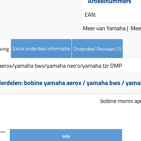
Artikelnummers
EAN:
Meer van Yamaha
|
Mee
Extra onderdeel informatie
ving
Onderdeel Reviews (1)
aerox/yamaha bws/yamaha neo's/yamaha tzr DMP
erdelen: bobine yamaha aerox / yamaha bws / yama
bobine morini apr
Info