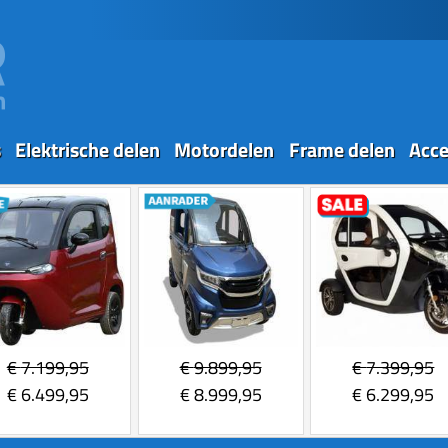
s
Elektrische delen
Motordelen
Frame delen
Acce
€
7.199,95
€
9.899,95
€
7.399,95
€
6.499,95
€
8.999,95
€
6.299,95