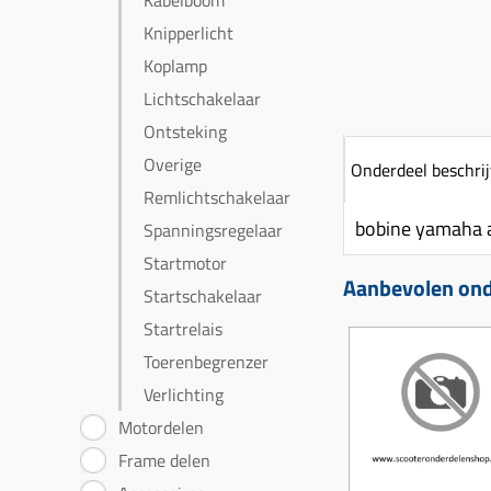
Kabelboom
Knipperlicht
Koplamp
Lichtschakelaar
Ontsteking
Overige
Onderdeel beschrij
Remlichtschakelaar
bobine yamaha 
Spanningsregelaar
Startmotor
Aanbevolen ond
Startschakelaar
Startrelais
Toerenbegrenzer
Verlichting
Motordelen
Frame delen