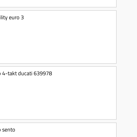
lity euro 3
o 4-takt ducati 639978
 sento