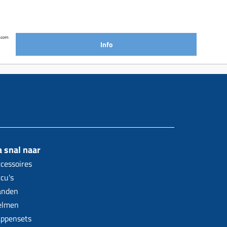
Info
 snal naar
cessoires
cu's
anden
elmen
ppensets