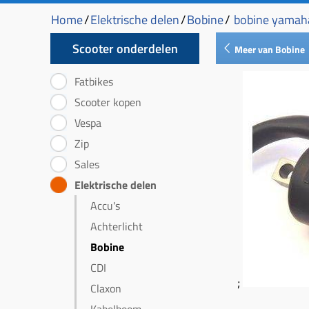
Home
/
Elektrische delen
/
Bobine
/
bobine yamaha
Scooter onderdelen
Meer van Bobine
Fatbikes
Scooter kopen
Vespa
Zip
Sales
Elektrische delen
Accu's
Achterlicht
Bobine
CDI
;
Claxon