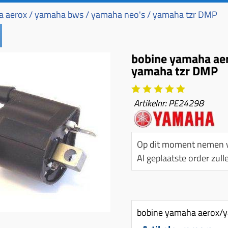
 aerox / yamaha bws / yamaha neo's / yamaha tzr DMP
bobine yamaha aer
yamaha tzr DMP
Artikelnr:
PE24298
Op dit moment nemen w
Al geplaatste order zu
bobine yamaha aerox/