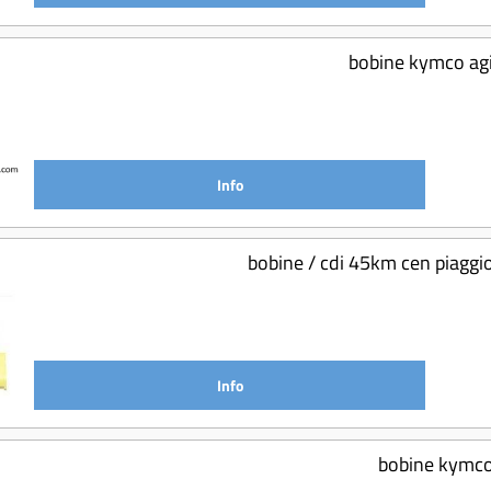
bobine kymco agi
Info
bobine / cdi 45km cen piaggi
Info
bobine kymco